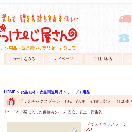
カートをみる
マイページ
ご利用案内
HOME
>
食品包材・食品関連用品
>
テーブル用品
プラスチックスプーン 10ｃｍ透明 ≪個包装≫ （100本
1本、1本が袋に入った個包装タイプ♪安心、安全、衛生的！
プラスチックスプーン 1
入）