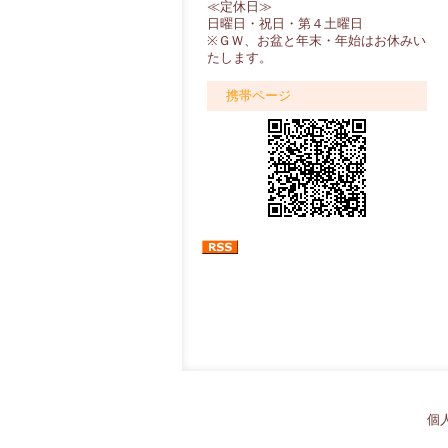
≪定休日≫
日曜日・祝日・第４土曜日
※ＧＷ、お盆と年末・年始はお休みい
たします。
携帯ページ
個