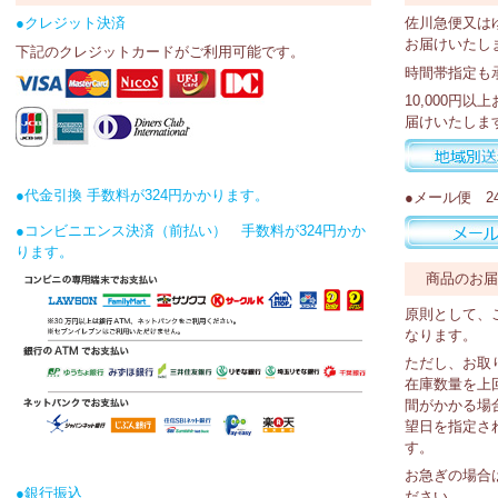
●クレジット決済
佐川急便又は
お届けいたし
下記のクレジットカードがご利用可能です。
時間帯指定も
10,000円
届けいたしま
●代金引換 手数料が324円かかります。
●メール便 2
●コンビニエンス決済（前払い） 手数料が324円かか
ります。
商品のお
原則として、
なります。
ただし、お取
在庫数量を上
間がかかる場
望日を指定さ
す。
お急ぎの場合
●銀行振込
ださい。