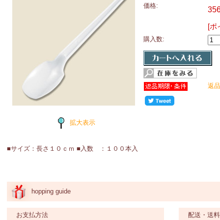
価格:
35
[ポ
購入数:
返
拡大表示
■サイズ：長さ１０ｃｍ ■入数 ：１００本入
hopping guide
お支払方法
配送・送