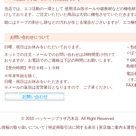
当店では、エコ活動の一環として 使用済み段ボールや緩衝材などの梱包
けしております。ご注文いただいた商品は大切に梱包させていただきます
箱にはテープの剥がし跡などの汚れが生じる場合がございますが、エコ梱
お問い合わせについて
日曜、祝日はお休みをいただいております。
～包
☆ぱ
ネットでの注文・メールでのお問い合わせは24時間受け付けて
おりますが、お電話でのご連絡は下記の時間にお願いします。
〒690
島根県
【受付時間】平日９時～１９時
電話番号
※年末年始を除く。
（オ
日曜・祝日はお休みをいただきます。
FAX番
※メールの返信は翌営業日となりますので、ご了承ください。
© 2010 パッケージプラザ乃木店. All Right Reserved.
人情報の取り扱いについて
|
特定商取引法に関する表示
|
実店舗ご案内＆運営