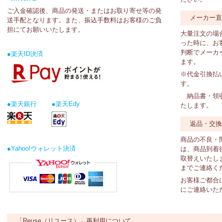
ご入金確認後、商品の発送・またはお取り寄せ等の発
メーカー
送手配となります。また、振込手数料はお客様のご負
担にてお願いいたします。
大量注文の場
った時に、お
判断でメーカ
●楽天ID決済
ます。
※代金引換払
す。
納品書・領収
●楽天銀行
●楽天Edy
たします。
返品・交
商品の不良・
●Yahoo!ウォレット決済
は、商品到着
取替えいたし
までご連絡く
お客様ご都合
にご連絡いた
「Reuse（リユース）」再利用について