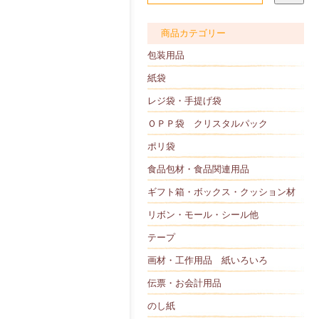
商品カテゴリー
包装用品
紙袋
レジ袋・手提げ袋
ＯＰＰ袋 クリスタルパック
ポリ袋
食品包材・食品関連用品
ギフト箱・ボックス・クッション材
リボン・モール・シール他
テープ
画材・工作用品 紙いろいろ
伝票・お会計用品
のし紙