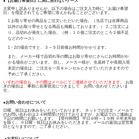
●【お届け希望日】に間に合わないケース
大変申し訳ありませんが、以下の場合はご注文入力時に「お届け希望
日」を指定されてもご希望に添えかねることがございます。
1.お取り寄せの商品をご注文いただいた場合。（当店では在庫商品
以外のお取り寄せとなる商品も掲載しております。） 2.ご注文によ
り、品切れが発生した場合。（例：１０個ご注文のところ２個不足
などのケース）
1・2の場合ですと、３～５日前後お時間がかかります。
また、メーカー様で品切れ等の際はお取り寄せにさらにお時間がか
かる場合がございます。 但し、メーカー様が、生産終了や長期入荷
未定の場合は、ご注文を一旦キャンセルとさせていただきますので
予めご了承ください。
いずれの場合も、その際はメールにてご連絡させていただきます。
お急
ぎの場合は、事前に在庫状況につきまして お問い合わせくださいま
せ。
●お問い合わせについて
日曜、祝日はお休みをいただいております。 ネットでの注文・メールで
のお問い合わせは２４時間受け付けておりますが、お電話でのご連絡は
下記の時間にお願いします。 【受付時間】 平日９時～１９時 ※年末年始
を除く。 ※日曜・祝日はお休みをいただきます。メールの返信は翌営業
日となりますので、ご了承ください。
●お支払いについて