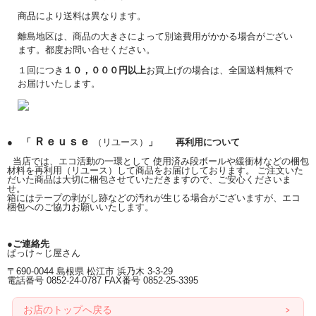
商品により送料は異なります。
離島地区は、商品の大きさによって別途費用がかかる場合がござい
ます。都度お問い合せください。
１回につき
１０，０００円以上
お買上げの場合は、全国送料無料で
お届けいたします。
Ｒｅｕｓｅ
● 「
（リユース）
」 再利用について
当店では、エコ活動の一環として 使用済み段ボールや緩衝材などの梱包
材料を再利用（リユース）して商品をお届けしております。 ご注文いた
だいた商品は大切に梱包させていただきますので、ご安心くださいま
せ。
箱にはテープの剥がし跡などの汚れが生じる場合がございますが、エコ
梱包へのご協力お願いいたします。
●ご連絡先
ぱっけ～じ屋さん
〒690-0044 島根県 松江市 浜乃木 3-3-29
電話番号 0852-24-0787 FAX番号 0852-25-3395
お店のトップへ戻る