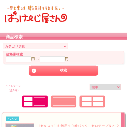
商品検索
価格帯検索
円 ～
円
1 / 1ページ
（全3件）
PICK UP
（セキスイ）お徳用１０巻パック セロテープＮｏ.２