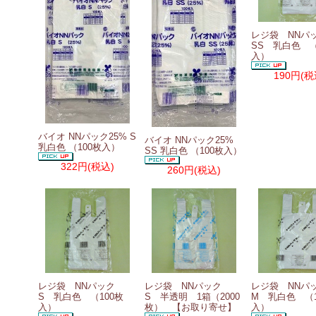
レジ袋 NN
SS 乳白色 （
入）
190円
(税
バイオ NNパック25% S
バイオ NNパック25%
乳白色 （100枚入）
SS 乳白色 （100枚入）
322円
(税込)
260円
(税込)
レジ袋 NNパック
レジ袋 NNパック
レジ袋 NN
S 乳白色 （100枚
S 半透明 1箱（2000
M 乳白色 （1
入）
枚） 【お取り寄せ】
入）