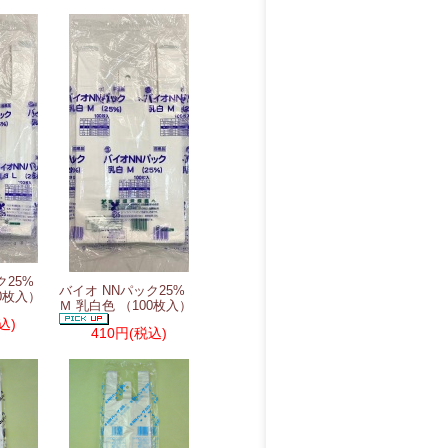
ク25%
バイオ NNパック25%
00枚入）
Ｍ 乳白色 （100枚入）
込)
410円
(税込)