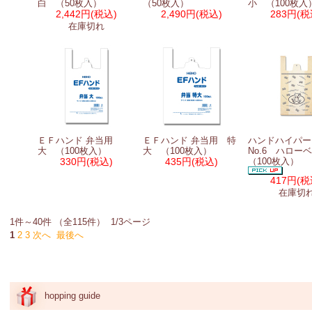
白 （50枚入）
（50枚入）
小 （100枚入
2,442円
(税込)
2,490円
(税込)
283円
(税
在庫切れ
ＥＦハンド 弁当用
ＥＦハンド 弁当用 特
ハンドハイパ
大 （100枚入）
大 （100枚入）
No.6 ハロ
330円
(税込)
435円
(税込)
（100枚入）
417円
(税
在庫切
1件～40件 （全115件） 1/3ページ
1
2
3
次へ
最後へ
hopping guide