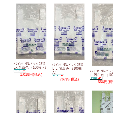
バイオ NNパック25%
バイオ NNパック25%
LX 乳白色 （100枚入）
ＬＬ 乳白色 （100枚
バイオ NNパッ
入）
1,018円
(税込)
Ｌ 乳白色 （1
767円
(税込)
556円
(税