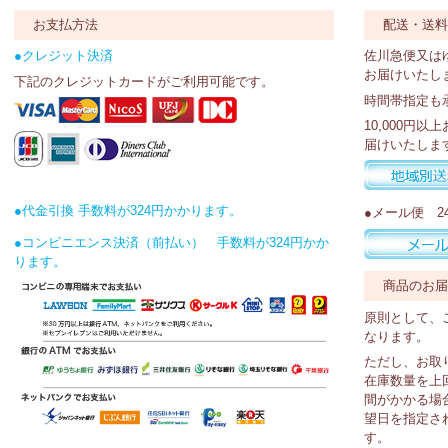
お支払方法
配送・送
●クレジット決済
佐川急便又は
お届けいたし
下記のクレジットカードがご利用可能です。
時間帯指定も
10,000円
届けいたしま
●代金引換 手数料が324円かかります。
●メール便 2
●コンビニエンス決済（前払い） 手数料が324円かか
ります。
商品のお
原則として、
なります。
ただし、お取
在庫数量を上
間がかかる場
望日を指定さ
す。