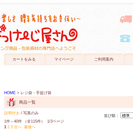
カートをみる
マイページ
ご利用案内
HOME
> レジ袋・手提げ袋
商品一覧
説明付き
/ 写真のみ
並び順：
1件～40件 （全115件） 1/3ページ
1
2
3
次へ
最後へ