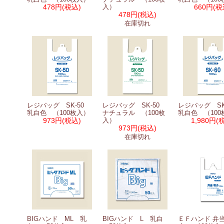
478円
(税込)
入）
660円
(税
478円
(税込)
在庫切れ
レジバッグ SK-50
レジバッグ SK-50
レジバッグ S
乳白色 （100枚入）
ナチュラル （100枚
乳白色 （100
973円
(税込)
入）
1,980円
(
973円
(税込)
在庫切れ
BIGハンド ML 乳
BIGハンド L 乳白
ＥＦハンド 弁