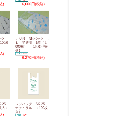
込)
6,600円
(税込)
パック
レジ袋 NNパック Ｌ
100枚
Ｌ 半透明 1箱（１
000枚） 【お取り寄
せ】
込)
6,270円
(税込)
K-25
レジバッグ SK-25
枚入）
ナチュラル （100枚
入）
込)