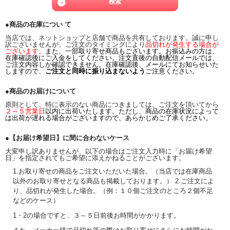
●商品の在庫につい て
当店では、ネットショップと店舗で商品を共有しております。誠に申し
訳ございませんが、ご注文のタイミングにより
品切れが発生する場合が
ございます。
また、一部取り寄せ商品もございます。お振込みの方は、
在庫確認後にご入金をしてください。注文直後の自動配信メールでは、
ご注文内容しか確認できません。在庫確認後、メールにてお知らせいた
しますので、
ご注文と同時に振り込まないよう
ご注意ください。
●商品のお届けについて
原則として、特に表示のない商品につきましては、ご注文を頂いてから
２～５営業日
以内に出荷いたします。ただし、商品の在庫状況によって
は出荷が遅れる場合がございますので、あらかじめご了承ください。
●【お届け希望日】に間に合わないケース
大変申し訳ありませんが、以下の場合はご注文入力時に「お届け希望
日」を指定されてもご希望に添えかねることがございます。
1.お取り寄せの商品をご注文いただいた場合。（当店では在庫商品
以外のお取り寄せとなる商品も掲載しております。） 2.ご注文によ
り、品切れが発生した場合。（例：１０個ご注文のところ２個不足
などのケース）
1・2の場合ですと、３～５日前後お時間がかかります。