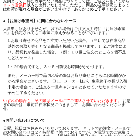
原則として、特に表示のない商品につきましては、ご注文を頂いてから
２～５営業日
以内に出荷いたします。ただし、商品の在庫状況によって
は出荷が遅れる場合がございますので、あらかじめご了承ください。
●【お届け希望日】に間に合わないケース
大変申し訳ありませんが、以下の場合はご注文入力時に「お届け希望
日」を指定されてもご希望に添えかねることがございます。
1.お取り寄せの商品をご注文いただいた場合。（当店では在庫商品
以外のお取り寄せとなる商品も掲載しております。） 2.ご注文によ
り、品切れが発生した場合。（例：１０個ご注文のところ２個不足
などのケース）
1・2の場合ですと、３～５日前後お時間がかかります。
また、メーカー様で品切れ等の際はお取り寄せにさらにお時間がか
かる場合がございます。 但し、メーカー様が、生産終了や長期入荷
未定の場合は、ご注文を一旦キャンセルとさせていただきますので
予めご了承ください。
いずれの場合も、その際はメールにてご連絡させていただきます。
お急
ぎの場合は、事前に在庫状況につきまして お問い合わせくださいま
せ。
●お問い合わせについて
日曜、祝日はお休みをいただいております。 ネットでの注文・メールで
のお問い合わせは２４時間受け付けておりますが、お電話でのご連絡は