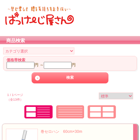
商品検索
価格帯検索
円 ～
円
1 / 1ページ
（全13件）
巻セロハン 60cm×30m