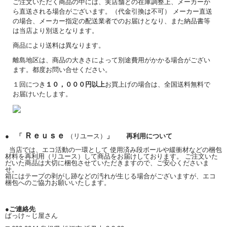
ご注文いただく商品の中には、実店舗との在庫調整上、メーカーか
ら直送される場合がございます。（代金引換は不可） メーカー直送
の場合、メーカー指定の配送業者でのお届けとなり、また納品書等
は当店より別送となります。
商品により送料は異なります。
離島地区は、商品の大きさによって別途費用がかかる場合がござい
ます。都度お問い合せください。
１回につき
１０，０００円以上
お買上げの場合は、全国送料無料で
お届けいたします。
Ｒｅｕｓｅ
● 「
（リユース）
」 再利用について
当店では、エコ活動の一環として 使用済み段ボールや緩衝材などの梱包
材料を再利用（リユース）して商品をお届けしております。 ご注文いた
だいた商品は大切に梱包させていただきますので、ご安心くださいま
せ。
箱にはテープの剥がし跡などの汚れが生じる場合がございますが、エコ
梱包へのご協力お願いいたします。
●ご連絡先
ぱっけ～じ屋さん