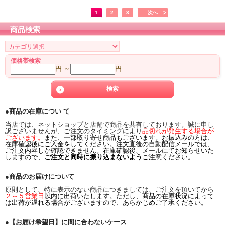
1
2
3
次へ
商品検索
価格帯検索
円 ～
円
●商品の在庫につい て
当店では、ネットショップと店舗で商品を共有しております。誠に申し
訳ございませんが、ご注文のタイミングにより
品切れが発生する場合が
ございます。
また、一部取り寄せ商品もございます。お振込みの方は、
在庫確認後にご入金をしてください。注文直後の自動配信メールでは、
ご注文内容しか確認できません。在庫確認後、メールにてお知らせいた
しますので、
ご注文と同時に振り込まないよう
ご注意ください。
●商品のお届けについて
原則として、特に表示のない商品につきましては、ご注文を頂いてから
２～５営業日
以内に出荷いたします。ただし、商品の在庫状況によって
は出荷が遅れる場合がございますので、あらかじめご了承ください。
●【お届け希望日】に間に合わないケース