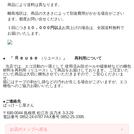
商品により送料は異なります。
離島地区は、商品の大きさによって別途費用がかかる場合がござい
ます。都度お問い合せください。
１回につき
１０，０００円以上
お買上げの場合は、全国送料無料で
お届けいたします。
Ｒｅｕｓｅ
● 「
（リユース）
」 再利用について
当店では、エコ活動の一環として 使用済み段ボールや緩衝材などの梱包
材料を再利用（リユース）して商品をお届けしております。 ご注文いた
だいた商品は大切に梱包させていただきますので、ご安心くださいま
せ。
箱にはテープの剥がし跡などの汚れが生じる場合がございますが、エコ
梱包へのご協力お願いいたします。
●ご連絡先
ぱっけ～じ屋さん
〒690-0044 島根県 松江市 浜乃木 3-3-29
電話番号 0852-24-0787 FAX番号 0852-25-3395
お店のトップへ戻る