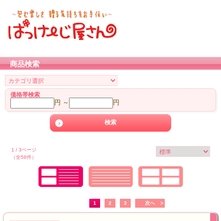
商品検索
価格帯検索
円 ～
円
1 / 3ページ
（全58件）
1
2
3
次へ