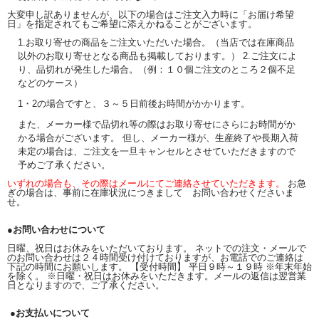
大変申し訳ありませんが、以下の場合はご注文入力時に「お届け希望
日」を指定されてもご希望に添えかねることがございます。
1.お取り寄せの商品をご注文いただいた場合。（当店では在庫商品
以外のお取り寄せとなる商品も掲載しております。） 2.ご注文によ
り、品切れが発生した場合。（例：１０個ご注文のところ２個不足
などのケース）
1・2の場合ですと、３～５日前後お時間がかかります。
また、メーカー様で品切れ等の際はお取り寄せにさらにお時間がか
かる場合がございます。 但し、メーカー様が、生産終了や長期入荷
未定の場合は、ご注文を一旦キャンセルとさせていただきますので
予めご了承ください。
いずれの場合も、その際はメールにてご連絡させていただきます。
お急
ぎの場合は、事前に在庫状況につきまして お問い合わせくださいま
せ。
●お問い合わせについて
日曜、祝日はお休みをいただいております。 ネットでの注文・メールで
のお問い合わせは２４時間受け付けておりますが、お電話でのご連絡は
下記の時間にお願いします。 【受付時間】 平日９時～１９時 ※年末年始
を除く。 ※日曜・祝日はお休みをいただきます。メールの返信は翌営業
日となりますので、ご了承ください。
●お支払いについて