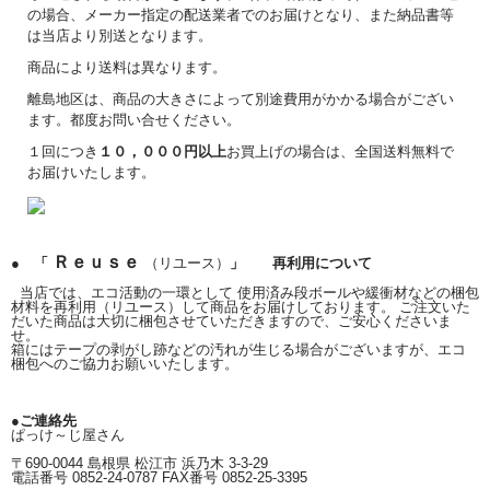
の場合、メーカー指定の配送業者でのお届けとなり、また納品書等
は当店より別送となります。
商品により送料は異なります。
離島地区は、商品の大きさによって別途費用がかかる場合がござい
ます。都度お問い合せください。
１回につき
１０，０００円以上
お買上げの場合は、全国送料無料で
お届けいたします。
Ｒｅｕｓｅ
● 「
（リユース）
」 再利用について
当店では、エコ活動の一環として 使用済み段ボールや緩衝材などの梱包
材料を再利用（リユース）して商品をお届けしております。 ご注文いた
だいた商品は大切に梱包させていただきますので、ご安心くださいま
せ。
箱にはテープの剥がし跡などの汚れが生じる場合がございますが、エコ
梱包へのご協力お願いいたします。
●ご連絡先
ぱっけ～じ屋さん
〒690-0044 島根県 松江市 浜乃木 3-3-29
電話番号 0852-24-0787 FAX番号 0852-25-3395