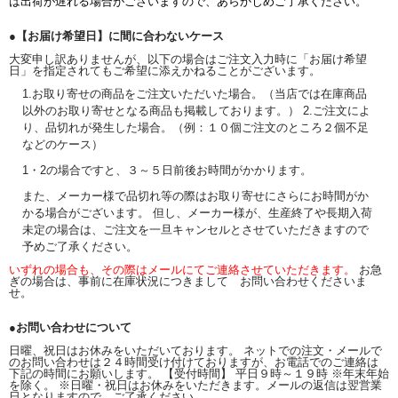
は出荷が遅れる場合がございますので、あらかじめご了承ください。
●【お届け希望日】に間に合わないケース
大変申し訳ありませんが、以下の場合はご注文入力時に「お届け希望
日」を指定されてもご希望に添えかねることがございます。
1.お取り寄せの商品をご注文いただいた場合。（当店では在庫商品
以外のお取り寄せとなる商品も掲載しております。） 2.ご注文によ
り、品切れが発生した場合。（例：１０個ご注文のところ２個不足
などのケース）
1・2の場合ですと、３～５日前後お時間がかかります。
また、メーカー様で品切れ等の際はお取り寄せにさらにお時間がか
かる場合がございます。 但し、メーカー様が、生産終了や長期入荷
未定の場合は、ご注文を一旦キャンセルとさせていただきますので
予めご了承ください。
いずれの場合も、その際はメールにてご連絡させていただきます。
お急
ぎの場合は、事前に在庫状況につきまして お問い合わせくださいま
せ。
●お問い合わせについて
日曜、祝日はお休みをいただいております。 ネットでの注文・メールで
のお問い合わせは２４時間受け付けておりますが、お電話でのご連絡は
下記の時間にお願いします。 【受付時間】 平日９時～１９時 ※年末年始
を除く。 ※日曜・祝日はお休みをいただきます。メールの返信は翌営業
日となりますので、ご了承ください。