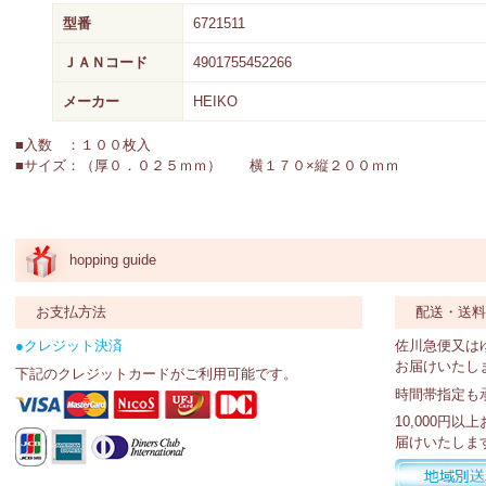
型番
6721511
ＪＡＮコード
4901755452266
メーカー
HEIKO
■入数 ：１００枚入
■サイズ：（厚０．０２５ｍｍ） 横１７０×縦２００ｍｍ
hopping guide
お支払方法
配送・送
●クレジット決済
佐川急便又は
お届けいたし
下記のクレジットカードがご利用可能です。
時間帯指定も
10,000円
届けいたしま