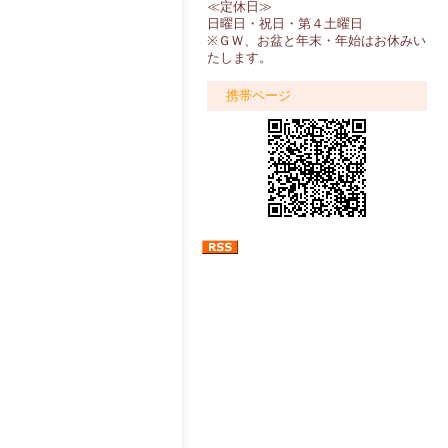
≪定休日≫
日曜日・祝日・第４土曜日
※ＧＷ、お盆と年末・年始はお休みい
たします。
携帯ページ