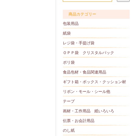
商品カテゴリー
包装用品
紙袋
レジ袋・手提げ袋
ＯＰＰ袋 クリスタルパック
ポリ袋
食品包材・食品関連用品
ギフト箱・ボックス・クッション材
リボン・モール・シール他
テープ
画材・工作用品 紙いろいろ
伝票・お会計用品
のし紙