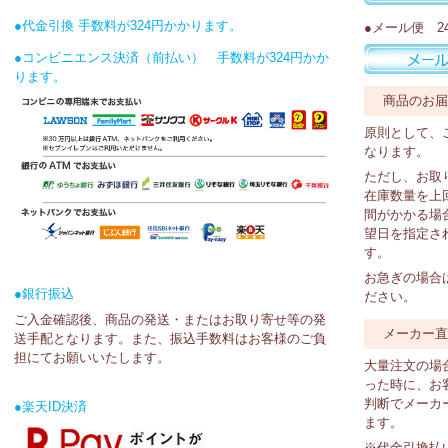
●代金引換 手数料が324円かかります。
●メール便 2
●コンビニエンス決済（前払い） 手数料が324円かか
ります。
商品のお
原則として、
なります。
ただし、お取
在庫数量を上
間がかかる場
望日を指定さ
す。
お急ぎの場合
●銀行振込
ださい。
ご入金確認後、商品の発送・またはお取り寄せ等の発
メーカー
送手配となります。また、振込手数料はお客様のご負
担にてお願いいたします。
大量注文の場
った時に、お
判断でメーカ
●楽天ID決済
ます。
※代金引換払