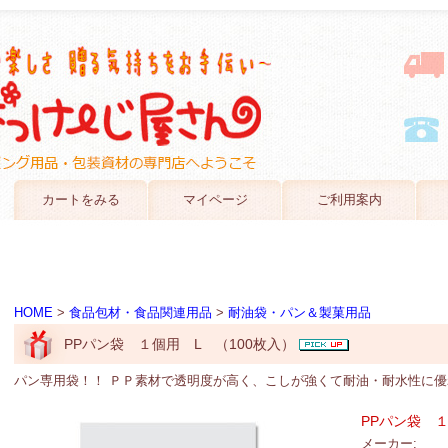
カートをみる
マイページ
ご利用案内
HOME
>
食品包材・食品関連用品
>
耐油袋・パン＆製菓用品
PPパン袋 １個用 L （100枚入）
パン専用袋！！ ＰＰ素材で透明度が高く、こしが強くて耐油・耐水性に
PPパン袋 １
メーカー: