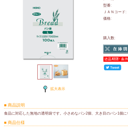
型番:
ＪＡＮコード:
価格:
購入数:
拡大表示
■ 商品説明
食品に対応した無地の透明袋です。小さめなパン2個、大き目のパン1個に
■ 商品仕様