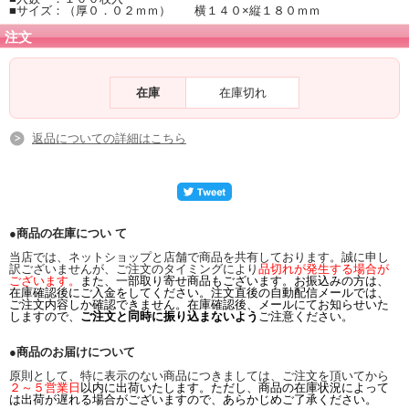
■サイズ：（厚０．０２ｍｍ） 横１４０×縦１８０ｍｍ
注文
在庫
在庫切れ
返品についての詳細はこちら
●商品の在庫につい て
当店では、ネットショップと店舗で商品を共有しております。誠に申し
訳ございませんが、ご注文のタイミングにより
品切れが発生する場合が
ございます。
また、一部取り寄せ商品もございます。お振込みの方は、
在庫確認後にご入金をしてください。注文直後の自動配信メールでは、
ご注文内容しか確認できません。在庫確認後、メールにてお知らせいた
しますので、
ご注文と同時に振り込まないよう
ご注意ください。
●商品のお届けについて
原則として、特に表示のない商品につきましては、ご注文を頂いてから
２～５営業日
以内に出荷いたします。ただし、商品の在庫状況によって
は出荷が遅れる場合がございますので、あらかじめご了承ください。