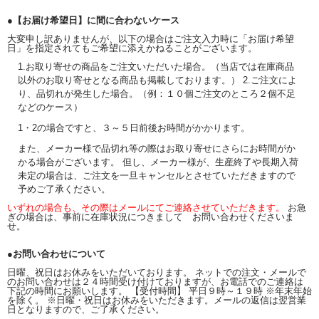
●【お届け希望日】に間に合わないケース
大変申し訳ありませんが、以下の場合はご注文入力時に「お届け希望
日」を指定されてもご希望に添えかねることがございます。
1.お取り寄せの商品をご注文いただいた場合。（当店では在庫商品
以外のお取り寄せとなる商品も掲載しております。） 2.ご注文によ
り、品切れが発生した場合。（例：１０個ご注文のところ２個不足
などのケース）
1・2の場合ですと、３～５日前後お時間がかかります。
また、メーカー様で品切れ等の際はお取り寄せにさらにお時間がか
かる場合がございます。 但し、メーカー様が、生産終了や長期入荷
未定の場合は、ご注文を一旦キャンセルとさせていただきますので
予めご了承ください。
いずれの場合も、その際はメールにてご連絡させていただきます。
お急
ぎの場合は、事前に在庫状況につきまして お問い合わせくださいま
せ。
●お問い合わせについて
日曜、祝日はお休みをいただいております。 ネットでの注文・メールで
のお問い合わせは２４時間受け付けておりますが、お電話でのご連絡は
下記の時間にお願いします。 【受付時間】 平日９時～１９時 ※年末年始
を除く。 ※日曜・祝日はお休みをいただきます。メールの返信は翌営業
日となりますので、ご了承ください。