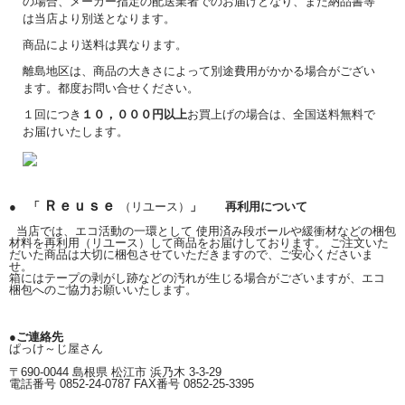
の場合、メーカー指定の配送業者でのお届けとなり、また納品書等
は当店より別送となります。
商品により送料は異なります。
離島地区は、商品の大きさによって別途費用がかかる場合がござい
ます。都度お問い合せください。
１回につき
１０，０００円以上
お買上げの場合は、全国送料無料で
お届けいたします。
Ｒｅｕｓｅ
● 「
（リユース）
」 再利用について
当店では、エコ活動の一環として 使用済み段ボールや緩衝材などの梱包
材料を再利用（リユース）して商品をお届けしております。 ご注文いた
だいた商品は大切に梱包させていただきますので、ご安心くださいま
せ。
箱にはテープの剥がし跡などの汚れが生じる場合がございますが、エコ
梱包へのご協力お願いいたします。
●ご連絡先
ぱっけ～じ屋さん
〒690-0044 島根県 松江市 浜乃木 3-3-29
電話番号 0852-24-0787 FAX番号 0852-25-3395