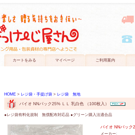
カートをみる
マイページ
ご利用案内
HOME
>
レジ袋・手提げ袋
>
レジ袋 無地
バイオ NNパック25% ＬＬ 乳白色 （100枚入）
●レジ袋有料化規制 無償配布対応品 ●グリーン購入法適合品
バイオ NNパック2
メーカー: