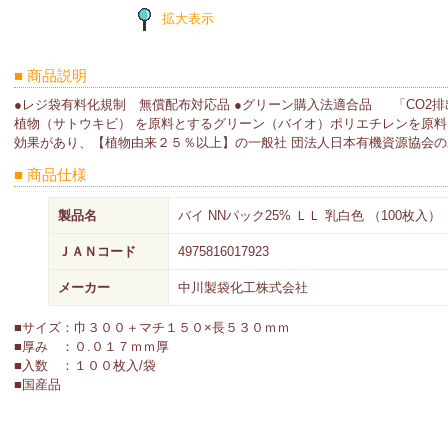
拡大表示
■ 商品説明
●レジ袋有料化規制 無償配布対応品 ●グリーン購入法適合品 「CO2
植物（サトウキビ） を原料とするグリーン（バイオ）ポリエチレンを原料
効果があり、【植物由来２５％以上】の一般社 団法人日本有機資源協会
■ 商品仕様
製品名
バイ NNパック25% ＬＬ 乳白色 （100枚入）
ＪＡＮコード
4975816017923
メーカー
中川製袋化工株式会社
■サイズ：巾３００＋マチ１５０×長５３０ｍｍ
■厚み ：０.０１７ｍｍ厚
■入数 ：１００枚入/袋
■国産品