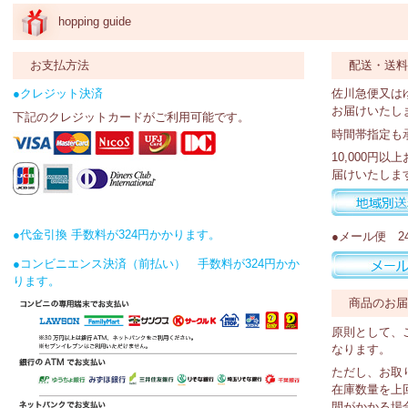
hopping guide
お支払方法
配送・送
●クレジット決済
佐川急便又は
お届けいたし
下記のクレジットカードがご利用可能です。
時間帯指定も
10,000円
届けいたしま
●代金引換 手数料が324円かかります。
●メール便 2
●コンビニエンス決済（前払い） 手数料が324円かか
ります。
商品のお
原則として、
なります。
ただし、お取
在庫数量を上
間がかかる場