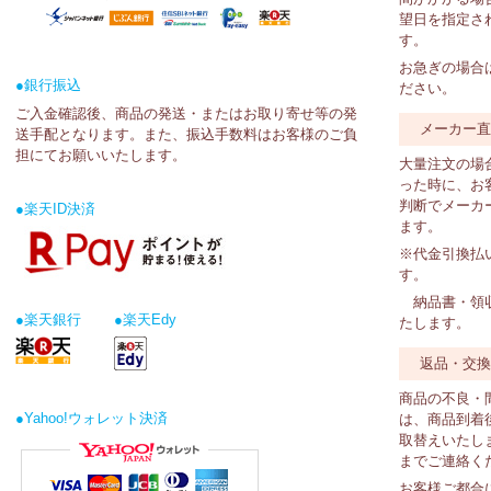
望日を指定さ
す。
お急ぎの場合
●銀行振込
ださい。
ご入金確認後、商品の発送・またはお取り寄せ等の発
メーカー
送手配となります。また、振込手数料はお客様のご負
担にてお願いいたします。
大量注文の場
った時に、お
判断でメーカ
●楽天ID決済
ます。
※代金引換払
す。
納品書・領収
●楽天銀行
●楽天Edy
たします。
返品・交
商品の不良・
●Yahoo!ウォレット決済
は、商品到着
取替えいたし
までご連絡く
お客様ご都合