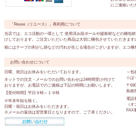
にご連絡いた
「Reuse（リユース）」再利用について
当店では、エコ活動の一環として 使用済み段ボールや緩衝材などの梱包
けしております。ご注文いただいた商品は大切に梱包させていただきます
箱にはテープの剥がし跡などの汚れが生じる場合がございますが、エコ梱
お問い合わせについて
日曜、祝日はお休みをいただいております。
～包
☆ぱ
ネットでの注文・メールでのお問い合わせは24時間受け付けて
おりますが、お電話でのご連絡は下記の時間にお願いします。
〒690
島根県
【受付時間】平日９時～１９時
電話番号
※年末年始を除く。
（オ
日曜・祝日はお休みをいただきます。
FAX番
※メールの返信は翌営業日となりますので、ご了承ください。