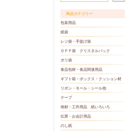
商品カテゴリー
包装用品
紙袋
レジ袋・手提げ袋
ＯＰＰ袋 クリスタルパック
ポリ袋
食品包材・食品関連用品
ギフト箱・ボックス・クッション材
リボン・モール・シール他
テープ
画材・工作用品 紙いろいろ
伝票・お会計用品
のし紙