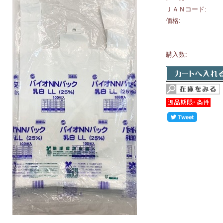
ＪＡＮコード:
価格:
購入数: