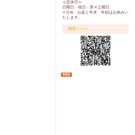
≪定休日≫
日曜日・祝日・第４土曜日
※ＧＷ、お盆と年末・年始はお休みい
たします。
携帯ページ