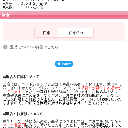
■厚み ：０.０１２ｍｍ厚
■入数 ：１００枚入/袋
注文
在庫
在庫切れ
返品についての詳細はこちら
●商品の在庫につい て
当店では、ネットショップと店舗で商品を共有しております。誠に申し
訳ございませんが、ご注文のタイミングにより
品切れが発生する場合が
ございます。
また、一部取り寄せ商品もございます。お振込みの方は、
在庫確認後にご入金をしてください。注文直後の自動配信メールでは、
ご注文内容しか確認できません。在庫確認後、メールにてお知らせいた
しますので、
ご注文と同時に振り込まないよう
ご注意ください。
●商品のお届けについて
原則として、特に表示のない商品につきましては、ご注文を頂いてから
２～５営業日
以内に出荷いたします。ただし、商品の在庫状況によって