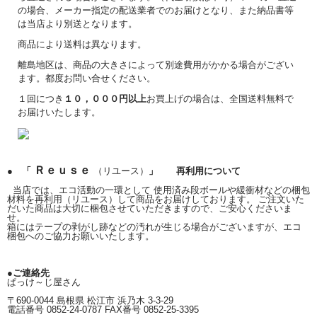
の場合、メーカー指定の配送業者でのお届けとなり、また納品書等
は当店より別送となります。
商品により送料は異なります。
離島地区は、商品の大きさによって別途費用がかかる場合がござい
ます。都度お問い合せください。
１回につき
１０，０００円以上
お買上げの場合は、全国送料無料で
お届けいたします。
Ｒｅｕｓｅ
● 「
（リユース）
」 再利用について
当店では、エコ活動の一環として 使用済み段ボールや緩衝材などの梱包
材料を再利用（リユース）して商品をお届けしております。 ご注文いた
だいた商品は大切に梱包させていただきますので、ご安心くださいま
せ。
箱にはテープの剥がし跡などの汚れが生じる場合がございますが、エコ
梱包へのご協力お願いいたします。
●ご連絡先
ぱっけ～じ屋さん
〒690-0044 島根県 松江市 浜乃木 3-3-29
電話番号 0852-24-0787 FAX番号 0852-25-3395