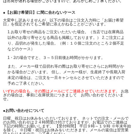
は出荷が遅れる場合がございますので、あらかじめご了承ください。
●【お届け希望日】に間に合わないケース
大変申し訳ありませんが、以下の場合はご注文入力時に「お届け希望
日」を指定されてもご希望に添えかねることがございます。
1.お取り寄せの商品をご注文いただいた場合。（当店では在庫商品
以外のお取り寄せとなる商品も掲載しております。） 2.ご注文によ
り、品切れが発生した場合。（例：１０個ご注文のところ２個不足
などのケース）
1・2の場合ですと、３～５日前後お時間がかかります。
また、メーカー様で品切れ等の際はお取り寄せにさらにお時間がか
かる場合がございます。 但し、メーカー様が、生産終了や長期入荷
未定の場合は、ご注文を一旦キャンセルとさせていただきますので
予めご了承ください。
いずれの場合も、その際はメールにてご連絡させていただきます。
お急
ぎの場合は、事前に在庫状況につきまして お問い合わせくださいま
せ。
●お問い合わせについて
日曜、祝日はお休みをいただいております。 ネットでの注文・メールで
のお問い合わせは２４時間受け付けておりますが、お電話でのご連絡は
下記の時間にお願いします。 【受付時間】 平日９時～１９時 ※年末年始
を除く。 ※日曜・祝日はお休みをいただきます。メールの返信は翌営業
日となりますので、ご了承ください。