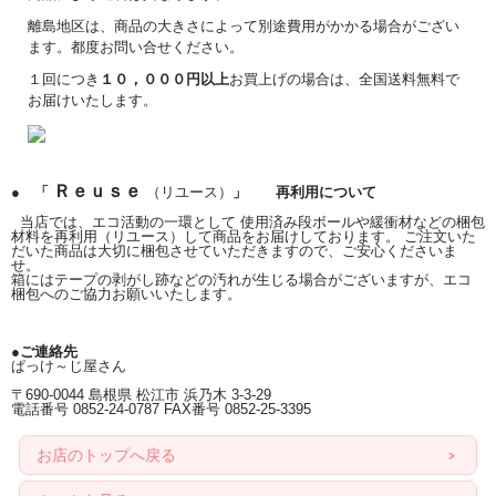
離島地区は、商品の大きさによって別途費用がかかる場合がござい
ます。都度お問い合せください。
１回につき
１０，０００円以上
お買上げの場合は、全国送料無料で
お届けいたします。
Ｒｅｕｓｅ
● 「
（リユース）
」 再利用について
当店では、エコ活動の一環として 使用済み段ボールや緩衝材などの梱包
材料を再利用（リユース）して商品をお届けしております。 ご注文いた
だいた商品は大切に梱包させていただきますので、ご安心くださいま
せ。
箱にはテープの剥がし跡などの汚れが生じる場合がございますが、エコ
梱包へのご協力お願いいたします。
●ご連絡先
ぱっけ～じ屋さん
〒690-0044 島根県 松江市 浜乃木 3-3-29
電話番号 0852-24-0787 FAX番号 0852-25-3395
お店のトップへ戻る