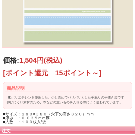
価格:
1,504円
(税込)
[ポイント還元 15ポイント～]
商品説明
HDポリエチレンを使用した、少し固めでパリパリとした手触りの手抜き袋です
伸びにくい素材のため、本などの重いものを入れる際によく使われています。
■サイズ：２８０×３８０（穴下の高さ３２０）ｍｍ
■厚み ：０.０３５ｍｍ厚
■入数 ：１００枚入/袋
注文