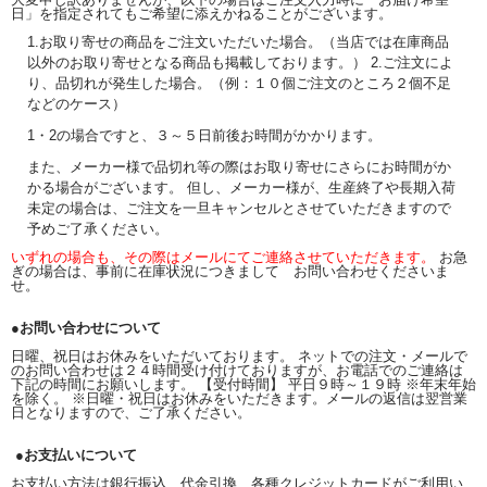
日」を指定されてもご希望に添えかねることがございます。
1.お取り寄せの商品をご注文いただいた場合。（当店では在庫商品
以外のお取り寄せとなる商品も掲載しております。） 2.ご注文によ
り、品切れが発生した場合。（例：１０個ご注文のところ２個不足
などのケース）
1・2の場合ですと、３～５日前後お時間がかかります。
また、メーカー様で品切れ等の際はお取り寄せにさらにお時間がか
かる場合がございます。 但し、メーカー様が、生産終了や長期入荷
未定の場合は、ご注文を一旦キャンセルとさせていただきますので
予めご了承ください。
いずれの場合も、その際はメールにてご連絡させていただきます。
お急
ぎの場合は、事前に在庫状況につきまして お問い合わせくださいま
せ。
●お問い合わせについて
日曜、祝日はお休みをいただいております。 ネットでの注文・メールで
のお問い合わせは２４時間受け付けておりますが、お電話でのご連絡は
下記の時間にお願いします。 【受付時間】 平日９時～１９時 ※年末年始
を除く。 ※日曜・祝日はお休みをいただきます。メールの返信は翌営業
日となりますので、ご了承ください。
●お支払いについて
お支払い方法は銀行振込、代金引換、各種クレジットカードがご利用い