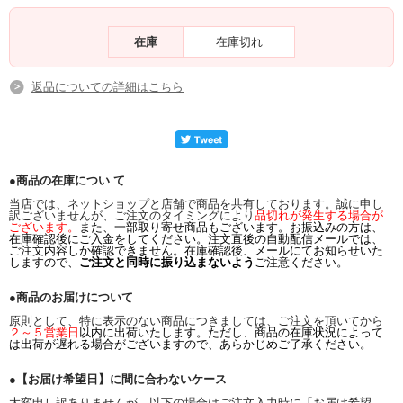
在庫
在庫切れ
返品についての詳細はこちら
●商品の在庫につい て
当店では、ネットショップと店舗で商品を共有しております。誠に申し
訳ございませんが、ご注文のタイミングにより
品切れが発生する場合が
ございます。
また、一部取り寄せ商品もございます。お振込みの方は、
在庫確認後にご入金をしてください。注文直後の自動配信メールでは、
ご注文内容しか確認できません。在庫確認後、メールにてお知らせいた
しますので、
ご注文と同時に振り込まないよう
ご注意ください。
●商品のお届けについて
原則として、特に表示のない商品につきましては、ご注文を頂いてから
２～５営業日
以内に出荷いたします。ただし、商品の在庫状況によって
は出荷が遅れる場合がございますので、あらかじめご了承ください。
●【お届け希望日】に間に合わないケース
大変申し訳ありませんが、以下の場合はご注文入力時に「お届け希望