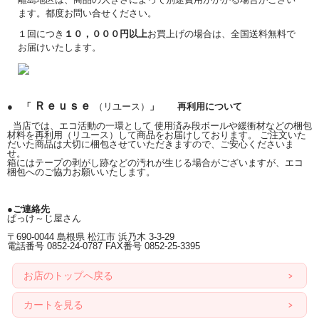
ます。都度お問い合せください。
１回につき
１０，０００円以上
お買上げの場合は、全国送料無料で
お届けいたします。
Ｒｅｕｓｅ
● 「
（リユース）
」 再利用について
当店では、エコ活動の一環として 使用済み段ボールや緩衝材などの梱包
材料を再利用（リユース）して商品をお届けしております。 ご注文いた
だいた商品は大切に梱包させていただきますので、ご安心くださいま
せ。
箱にはテープの剥がし跡などの汚れが生じる場合がございますが、エコ
梱包へのご協力お願いいたします。
●ご連絡先
ぱっけ～じ屋さん
〒690-0044 島根県 松江市 浜乃木 3-3-29
電話番号 0852-24-0787 FAX番号 0852-25-3395
お店のトップへ戻る
カートを見る