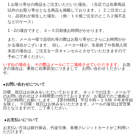
1.お取り寄せの商品をご注文いただいた場合。（当店では在庫商品
以外のお取り寄せとなる商品も掲載しております。） 2.ご注文によ
り、品切れが発生した場合。（例：１０個ご注文のところ２個不足
などのケース）
1・2の場合ですと、３～５日前後お時間がかかります。
また、メーカー様で品切れ等の際はお取り寄せにさらにお時間がか
かる場合がございます。 但し、メーカー様が、生産終了や長期入荷
未定の場合は、ご注文を一旦キャンセルとさせていただきますので
予めご了承ください。
いずれの場合も、その際はメールにてご連絡させていただきます。
お急
ぎの場合は、事前に在庫状況につきまして お問い合わせくださいま
せ。
●お問い合わせについて
日曜、祝日はお休みをいただいております。 ネットでの注文・メールで
のお問い合わせは２４時間受け付けておりますが、お電話でのご連絡は
下記の時間にお願いします。 【受付時間】 平日９時～１９時 ※年末年始
を除く。 ※日曜・祝日はお休みをいただきます。メールの返信は翌営業
日となりますので、ご了承ください。
●お支払いについて
お支払い方法は銀行振込、代金引換、各種クレジットカードがご利用い
ただけます。