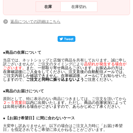
在庫
在庫切れ
返品についての詳細はこちら
●商品の在庫につい て
当店では、ネットショップと店舗で商品を共有しております。誠に申し
訳ございませんが、ご注文のタイミングにより
品切れが発生する場合が
ございます。
また、一部取り寄せ商品もございます。お振込みの方は、
在庫確認後にご入金をしてください。注文直後の自動配信メールでは、
ご注文内容しか確認できません。在庫確認後、メールにてお知らせいた
しますので、
ご注文と同時に振り込まないよう
ご注意ください。
●商品のお届けについて
原則として、特に表示のない商品につきましては、ご注文を頂いてから
２～５営業日
以内に出荷いたします。ただし、商品の在庫状況によって
は出荷が遅れる場合がございますので、あらかじめご了承ください。
●【お届け希望日】に間に合わないケース
大変申し訳ありませんが、以下の場合はご注文入力時に「お届け希望
日」を指定されてもご希望に添えかねることがございます。