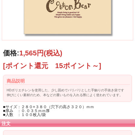
価格:
1,565円
(税込)
[ポイント還元 15ポイント～]
商品説明
HDポリエチレンを使用した、少し固めでパリパリとした手触りの手抜き袋です
伸びにくい素材のため、本などの重いものを入れる際によく使われています。
■サイズ：２８０×３８０（穴下の高さ３２０）ｍｍ
■厚み ：０.０３５ｍｍ厚
■入数 ：１００枚入/袋
注文