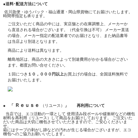
●送料･配送方法について
佐川急便・ゆうパック・福山通運・岡山県貨物にてお届けいたします。
時間帯指定も承ります。
ご注文いただく商品の中には、実店舗との在庫調整上、メーカーか
ら直送される場合がございます。（代金引換は不可） メーカー直送
の場合、メーカー指定の配送業者でのお届けとなり、また納品書等
は当店より別送となります。
商品により送料は異なります。
離島地区は、商品の大きさによって別途費用がかかる場合がござい
ます。都度お問い合せください。
１回につき
１０，０００円以上
お買上げの場合は、全国送料無料で
お届けいたします。
Ｒｅｕｓｅ
● 「
（リユース）
」 再利用について
当店では、エコ活動の一環として 使用済み段ボールや緩衝材などの梱包
材料を再利用（リユース）して商品をお届けしております。 ご注文いた
だいた商品は大切に梱包させていただきますので、ご安心くださいま
せ。
箱にはテープの剥がし跡などの汚れが生じる場合がございますが、エコ
梱包へのご協力お願いいたします。