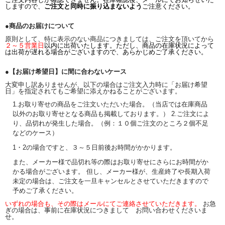
しますので、
ご注文と同時に振り込まないよう
ご注意ください。
●商品のお届けについて
原則として、特に表示のない商品につきましては、ご注文を頂いてから
２～５営業日
以内に出荷いたします。ただし、商品の在庫状況によって
は出荷が遅れる場合がございますので、あらかじめご了承ください。
●【お届け希望日】に間に合わないケース
大変申し訳ありませんが、以下の場合はご注文入力時に「お届け希望
日」を指定されてもご希望に添えかねることがございます。
1.お取り寄せの商品をご注文いただいた場合。（当店では在庫商品
以外のお取り寄せとなる商品も掲載しております。） 2.ご注文によ
り、品切れが発生した場合。（例：１０個ご注文のところ２個不足
などのケース）
1・2の場合ですと、３～５日前後お時間がかかります。
また、メーカー様で品切れ等の際はお取り寄せにさらにお時間がか
かる場合がございます。 但し、メーカー様が、生産終了や長期入荷
未定の場合は、ご注文を一旦キャンセルとさせていただきますので
予めご了承ください。
いずれの場合も、その際はメールにてご連絡させていただきます。
お急
ぎの場合は、事前に在庫状況につきまして お問い合わせくださいま
せ。