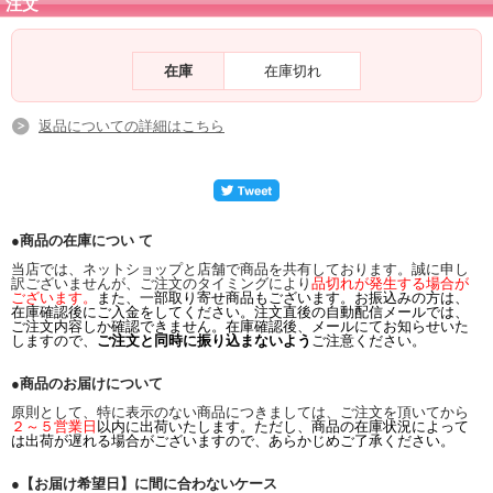
注文
在庫
在庫切れ
返品についての詳細はこちら
●商品の在庫につい て
当店では、ネットショップと店舗で商品を共有しております。誠に申し
訳ございませんが、ご注文のタイミングにより
品切れが発生する場合が
ございます。
また、一部取り寄せ商品もございます。お振込みの方は、
在庫確認後にご入金をしてください。注文直後の自動配信メールでは、
ご注文内容しか確認できません。在庫確認後、メールにてお知らせいた
しますので、
ご注文と同時に振り込まないよう
ご注意ください。
●商品のお届けについて
原則として、特に表示のない商品につきましては、ご注文を頂いてから
２～５営業日
以内に出荷いたします。ただし、商品の在庫状況によって
は出荷が遅れる場合がございますので、あらかじめご了承ください。
●【お届け希望日】に間に合わないケース