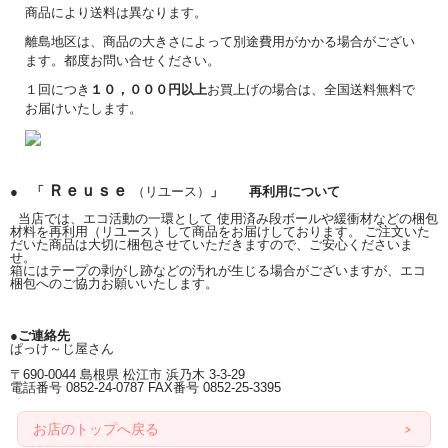
商品により送料は異なります。
離島地区は、商品の大きさによって別途費用がかかる場合がござい
ます。都度お問い合せください。
１回につき
１０，０００円以上
お買上げの場合は、全国送料無料で
お届けいたします。
Ｒｅｕｓｅ
● 「
（リユース）
」 再利用について
当店では、エコ活動の一環として 使用済み段ボールや緩衝材などの梱包
材料を再利用（リユース）して商品をお届けしております。 ご注文いた
だいた商品は大切に梱包させていただきますので、ご安心くださいま
せ。
箱にはテープの剥がし跡などの汚れが生じる場合がございますが、エコ
梱包へのご協力お願いいたします。
●ご連絡先
ぱっけ～じ屋さん
〒690-0044 島根県 松江市 浜乃木 3-3-29
電話番号 0852-24-0787 FAX番号 0852-25-3395
お店のトップへ戻る