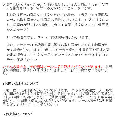
大変申し訳ありませんが、以下の場合はご注文入力時に「お届け希望
日」を指定されてもご希望に添えかねることがございます。
1.お取り寄せの商品をご注文いただいた場合。（当店では在庫商品
以外のお取り寄せとなる商品も掲載しております。） 2.ご注文によ
り、品切れが発生した場合。（例：１０個ご注文のところ２個不足
などのケース）
1・2の場合ですと、３～５日前後お時間がかかります。
また、メーカー様で品切れ等の際はお取り寄せにさらにお時間がか
かる場合がございます。 但し、メーカー様が、生産終了や長期入荷
未定の場合は、ご注文を一旦キャンセルとさせていただきますので
予めご了承ください。
いずれの場合も、その際はメールにてご連絡させていただきます。
お急
ぎの場合は、事前に在庫状況につきまして お問い合わせくださいま
せ。
●お問い合わせについて
日曜、祝日はお休みをいただいております。 ネットでの注文・メールで
のお問い合わせは２４時間受け付けておりますが、お電話でのご連絡は
下記の時間にお願いします。 【受付時間】 平日９時～１９時 ※年末年始
を除く。 ※日曜・祝日はお休みをいただきます。メールの返信は翌営業
日となりますので、ご了承ください。
●お支払いについて