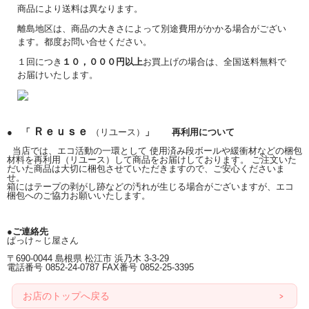
商品により送料は異なります。
離島地区は、商品の大きさによって別途費用がかかる場合がござい
ます。都度お問い合せください。
１回につき
１０，０００円以上
お買上げの場合は、全国送料無料で
お届けいたします。
Ｒｅｕｓｅ
● 「
（リユース）
」 再利用について
当店では、エコ活動の一環として 使用済み段ボールや緩衝材などの梱包
材料を再利用（リユース）して商品をお届けしております。 ご注文いた
だいた商品は大切に梱包させていただきますので、ご安心くださいま
せ。
箱にはテープの剥がし跡などの汚れが生じる場合がございますが、エコ
梱包へのご協力お願いいたします。
●ご連絡先
ぱっけ～じ屋さん
〒690-0044 島根県 松江市 浜乃木 3-3-29
電話番号 0852-24-0787 FAX番号 0852-25-3395
お店のトップへ戻る