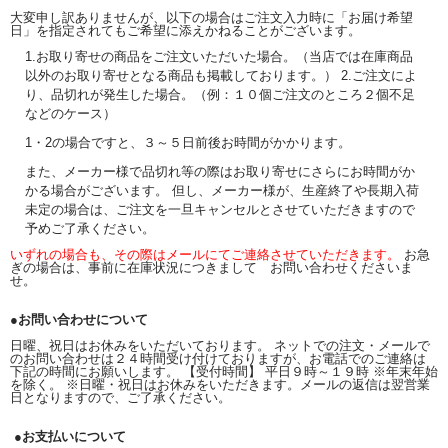
大変申し訳ありませんが、以下の場合はご注文入力時に「お届け希望
日」を指定されてもご希望に添えかねることがございます。
1.お取り寄せの商品をご注文いただいた場合。（当店では在庫商品
以外のお取り寄せとなる商品も掲載しております。） 2.ご注文によ
り、品切れが発生した場合。（例：１０個ご注文のところ２個不足
などのケース）
1・2の場合ですと、３～５日前後お時間がかかります。
また、メーカー様で品切れ等の際はお取り寄せにさらにお時間がか
かる場合がございます。 但し、メーカー様が、生産終了や長期入荷
未定の場合は、ご注文を一旦キャンセルとさせていただきますので
予めご了承ください。
いずれの場合も、その際はメールにてご連絡させていただきます。
お急
ぎの場合は、事前に在庫状況につきまして お問い合わせくださいま
せ。
●お問い合わせについて
日曜、祝日はお休みをいただいております。 ネットでの注文・メールで
のお問い合わせは２４時間受け付けておりますが、お電話でのご連絡は
下記の時間にお願いします。 【受付時間】 平日９時～１９時 ※年末年始
を除く。 ※日曜・祝日はお休みをいただきます。メールの返信は翌営業
日となりますので、ご了承ください。
●お支払いについて