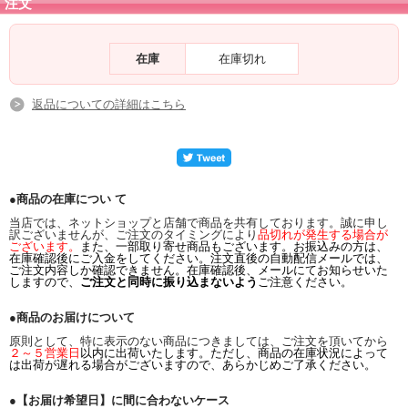
注文
在庫
在庫切れ
返品についての詳細はこちら
●商品の在庫につい て
当店では、ネットショップと店舗で商品を共有しております。誠に申し
訳ございませんが、ご注文のタイミングにより
品切れが発生する場合が
ございます。
また、一部取り寄せ商品もございます。お振込みの方は、
在庫確認後にご入金をしてください。注文直後の自動配信メールでは、
ご注文内容しか確認できません。在庫確認後、メールにてお知らせいた
しますので、
ご注文と同時に振り込まないよう
ご注意ください。
●商品のお届けについて
原則として、特に表示のない商品につきましては、ご注文を頂いてから
２～５営業日
以内に出荷いたします。ただし、商品の在庫状況によって
は出荷が遅れる場合がございますので、あらかじめご了承ください。
●【お届け希望日】に間に合わないケース