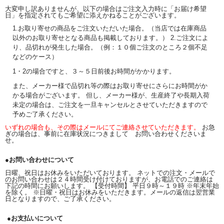
大変申し訳ありませんが、以下の場合はご注文入力時に「お届け希望
日」を指定されてもご希望に添えかねることがございます。
1.お取り寄せの商品をご注文いただいた場合。（当店では在庫商品
以外のお取り寄せとなる商品も掲載しております。） 2.ご注文によ
り、品切れが発生した場合。（例：１０個ご注文のところ２個不足
などのケース）
1・2の場合ですと、３～５日前後お時間がかかります。
また、メーカー様で品切れ等の際はお取り寄せにさらにお時間がか
かる場合がございます。 但し、メーカー様が、生産終了や長期入荷
未定の場合は、ご注文を一旦キャンセルとさせていただきますので
予めご了承ください。
いずれの場合も、その際はメールにてご連絡させていただきます。
お急
ぎの場合は、事前に在庫状況につきまして お問い合わせくださいま
せ。
●お問い合わせについて
日曜、祝日はお休みをいただいております。 ネットでの注文・メールで
のお問い合わせは２４時間受け付けておりますが、お電話でのご連絡は
下記の時間にお願いします。 【受付時間】 平日９時～１９時 ※年末年始
を除く。 ※日曜・祝日はお休みをいただきます。メールの返信は翌営業
日となりますので、ご了承ください。
●お支払いについて