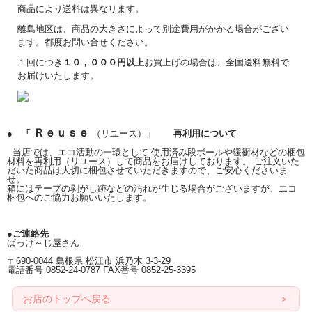
商品により送料は異なります。
離島地区は、商品の大きさによって別途費用がかかる場合がござい
ます。都度お問い合せください。
１回につき
１０，０００円以上
お買上げの場合は、全国送料無料で
お届けいたします。
Ｒｅｕｓｅ
● 「
（リユース）
」 再利用について
当店では、エコ活動の一環として 使用済み段ボールや緩衝材などの梱包
材料を再利用（リユース）して商品をお届けしております。 ご注文いた
だいた商品は大切に梱包させていただきますので、ご安心くださいま
せ。
箱にはテープの剥がし跡などの汚れが生じる場合がございますが、エコ
梱包へのご協力お願いいたします。
●ご連絡先
ぱっけ～じ屋さん
〒690-0044 島根県 松江市 浜乃木 3-3-29
電話番号 0852-24-0787 FAX番号 0852-25-3395
お店のトップへ戻る