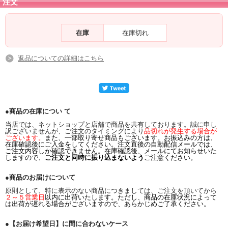
注文
在庫
在庫切れ
返品についての詳細はこちら
●商品の在庫につい て
当店では、ネットショップと店舗で商品を共有しております。誠に申し
訳ございませんが、ご注文のタイミングにより
品切れが発生する場合が
ございます。
また、一部取り寄せ商品もございます。お振込みの方は、
在庫確認後にご入金をしてください。注文直後の自動配信メールでは、
ご注文内容しか確認できません。在庫確認後、メールにてお知らせいた
しますので、
ご注文と同時に振り込まないよう
ご注意ください。
●商品のお届けについて
原則として、特に表示のない商品につきましては、ご注文を頂いてから
２～５営業日
以内に出荷いたします。ただし、商品の在庫状況によって
は出荷が遅れる場合がございますので、あらかじめご了承ください。
●【お届け希望日】に間に合わないケース