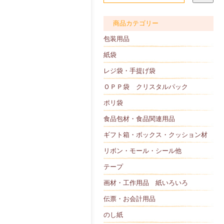
商品カテゴリー
包装用品
紙袋
レジ袋・手提げ袋
ＯＰＰ袋 クリスタルパック
ポリ袋
食品包材・食品関連用品
ギフト箱・ボックス・クッション材
リボン・モール・シール他
テープ
画材・工作用品 紙いろいろ
伝票・お会計用品
のし紙