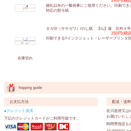
250円(税込
婚礼以外の一般祝事にご使用ください。印刷でき
対応の熨斗紙
タカ印（ササガワ）/のし紙 【仏】蓮 豆判４号
250円(税込
印刷できる!!インクジェット・レーザープリンタ
在庫切れ
hopping guide
お支払方法
配送・送
●クレジット決済
佐川急便又は
お届けいたし
下記のクレジットカードがご利用可能です。
時間帯指定も