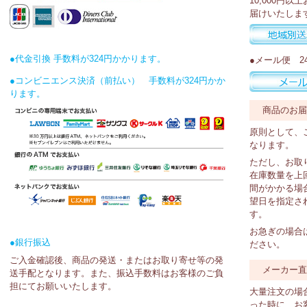
10,000円
届けいたしま
●代金引換 手数料が324円かかります。
●メール便 2
●コンビニエンス決済（前払い） 手数料が324円かか
ります。
商品のお
原則として、
なります。
ただし、お取
在庫数量を上
間がかかる場
望日を指定さ
す。
お急ぎの場合
●銀行振込
ださい。
ご入金確認後、商品の発送・またはお取り寄せ等の発
メーカー
送手配となります。また、振込手数料はお客様のご負
担にてお願いいたします。
大量注文の場
った時に、お