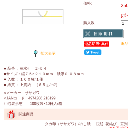
価格:
25
[ポ
購入数:
返
拡大表示
■ 品番 ：黄水引 ２-５４
■サイズ：縦７５×２１０ｍｍ 紙厚０.０８ｍｍ
■ 入数 ：１００枚/１冊
■ 紙質 ：上質紙 （６５ｇ/m2）
○メーカー ササガワ
○JANコード 4974268 216199
〇包装形態 100枚袋×10冊入/箱
関連商品
タカ印（ササガワ）/のし紙 【祝】花結び 豆判