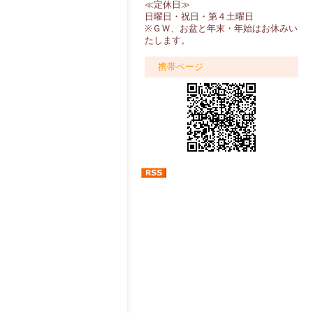
≪定休日≫
日曜日・祝日・第４土曜日
※ＧＷ、お盆と年末・年始はお休みい
たします。
携帯ページ