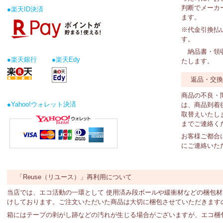
判断でメーカ
●楽天ID決済
ます。
※代金引換払
す。
納品書・領収
●楽天銀行
●楽天Edy
たします。
返品・交
商品の不良・
●Yahoo!ウォレット決済
は、商品到着
取替えいたし
までご連絡く
お客様ご都合
にご連絡いた
「Reuse（リユース）」再利用について
当店では、エコ活動の一環として 使用済み段ボールや緩衝材などの梱包
けしております。ご注文いただいた商品は大切に梱包させていただきます
箱にはテープの剥がし跡などの汚れが生じる場合がございますが、エコ梱