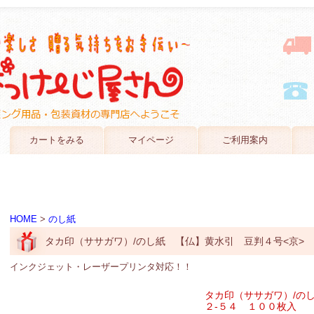
カートをみる
マイページ
ご利用案内
HOME
>
のし紙
タカ印（ササガワ）/のし紙 【仏】黄水引 豆判４号<京> 
インクジェット・レーザープリンタ対応！！
タカ印（ササガワ）/の
２-５４ １００枚入