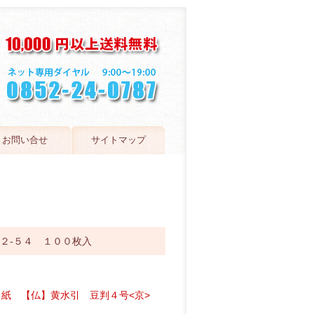
お問い合せ
サイトマップ
２-５４ １００枚入
し紙 【仏】黄水引 豆判４号<京>