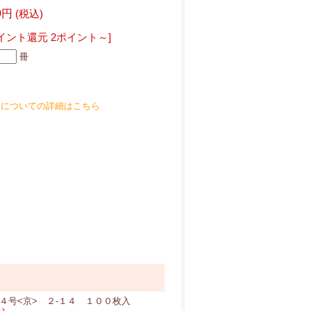
0円
(税込)
イント還元 2ポイント～]
冊
品についての詳細はこちら
４号<京> ２-１４ １００枚入