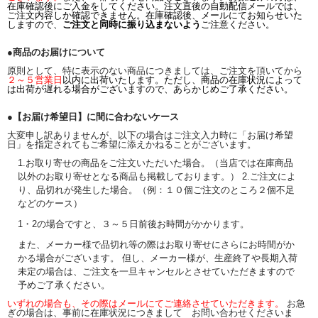
在庫確認後にご入金をしてください。注文直後の自動配信メールでは、
ご注文内容しか確認できません。在庫確認後、メールにてお知らせいた
しますので、
ご注文と同時に振り込まないよう
ご注意ください。
●商品のお届けについて
原則として、特に表示のない商品につきましては、ご注文を頂いてから
２～５営業日
以内に出荷いたします。ただし、商品の在庫状況によって
は出荷が遅れる場合がございますので、あらかじめご了承ください。
●【お届け希望日】に間に合わないケース
大変申し訳ありませんが、以下の場合はご注文入力時に「お届け希望
日」を指定されてもご希望に添えかねることがございます。
1.お取り寄せの商品をご注文いただいた場合。（当店では在庫商品
以外のお取り寄せとなる商品も掲載しております。） 2.ご注文によ
り、品切れが発生した場合。（例：１０個ご注文のところ２個不足
などのケース）
1・2の場合ですと、３～５日前後お時間がかかります。
また、メーカー様で品切れ等の際はお取り寄せにさらにお時間がか
かる場合がございます。 但し、メーカー様が、生産終了や長期入荷
未定の場合は、ご注文を一旦キャンセルとさせていただきますので
予めご了承ください。
いずれの場合も、その際はメールにてご連絡させていただきます。
お急
ぎの場合は、事前に在庫状況につきまして お問い合わせくださいま