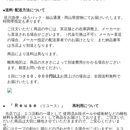
●送料･配送方法について
佐川急便・ゆうパック・福山通運・岡山県貨物にてお届けいたします。
時間帯指定も承ります。
ご注文いただく商品の中には、実店舗との在庫調整上、メーカーか
ら直送される場合がございます。（代金引換は不可） メーカー直送
の場合、メーカー指定の配送業者でのお届けとなり、また納品書等
は当店より別送となります。
商品により送料は異なります。
離島地区は、商品の大きさによって別途費用がかかる場合がござい
ます。都度お問い合せください。
１回につき
１０，０００円以上
お買上げの場合は、全国送料無料で
お届けいたします。
Ｒｅｕｓｅ
● 「
（リユース）
」 再利用について
当店では、エコ活動の一環として 使用済み段ボールや緩衝材などの梱包
材料を再利用（リユース）して商品をお届けしております。 ご注文いた
だいた商品は大切に梱包させていただきますので、ご安心くださいま
せ。
箱にはテープの剥がし跡などの汚れが生じる場合がございますが、エコ