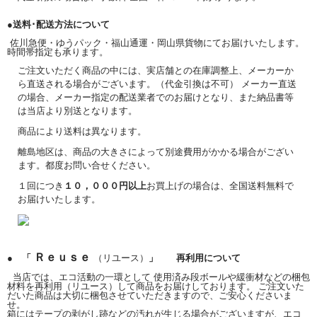
●送料･配送方法について
佐川急便・ゆうパック・福山通運・岡山県貨物にてお届けいたします。
時間帯指定も承ります。
ご注文いただく商品の中には、実店舗との在庫調整上、メーカーか
ら直送される場合がございます。（代金引換は不可） メーカー直送
の場合、メーカー指定の配送業者でのお届けとなり、また納品書等
は当店より別送となります。
商品により送料は異なります。
離島地区は、商品の大きさによって別途費用がかかる場合がござい
ます。都度お問い合せください。
１回につき
１０，０００円以上
お買上げの場合は、全国送料無料で
お届けいたします。
Ｒｅｕｓｅ
● 「
（リユース）
」 再利用について
当店では、エコ活動の一環として 使用済み段ボールや緩衝材などの梱包
材料を再利用（リユース）して商品をお届けしております。 ご注文いた
だいた商品は大切に梱包させていただきますので、ご安心くださいま
せ。
箱にはテープの剥がし跡などの汚れが生じる場合がございますが、エコ