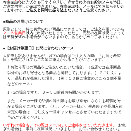
在庫確認後にご入金をしてください。注文直後の自動配信メールでは、
ご注文内容しか確認できません。在庫確認後、メールにてお知らせいた
しますので、
ご注文と同時に振り込まないよう
ご注意ください。
●商品のお届けについて
原則として、特に表示のない商品につきましては、ご注文を頂いてから
２～５営業日
以内に出荷いたします。ただし、商品の在庫状況によって
は出荷が遅れる場合がございますので、あらかじめご了承ください。
●【お届け希望日】に間に合わないケース
大変申し訳ありませんが、以下の場合はご注文入力時に「お届け希望
日」を指定されてもご希望に添えかねることがございます。
1.お取り寄せの商品をご注文いただいた場合。（当店では在庫商品
以外のお取り寄せとなる商品も掲載しております。） 2.ご注文によ
り、品切れが発生した場合。（例：１０個ご注文のところ２個不足
などのケース）
1・2の場合ですと、３～５日前後お時間がかかります。
また、メーカー様で品切れ等の際はお取り寄せにさらにお時間がか
かる場合がございます。 但し、メーカー様が、生産終了や長期入荷
未定の場合は、ご注文を一旦キャンセルとさせていただきますので
予めご了承ください。
いずれの場合も、その際はメールにてご連絡させていただきます。
お急
ぎの場合は、事前に在庫状況につきまして お問い合わせくださいま