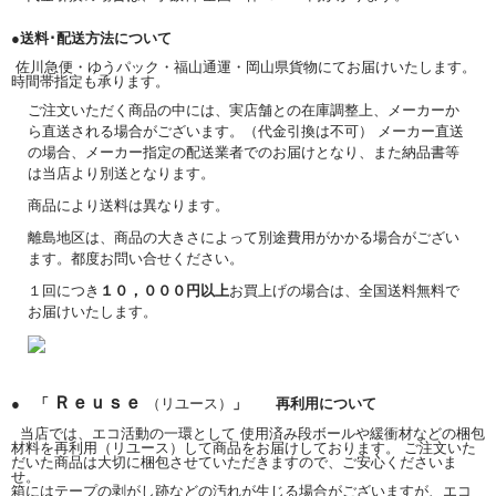
●送料･配送方法について
佐川急便・ゆうパック・福山通運・岡山県貨物にてお届けいたします。
時間帯指定も承ります。
ご注文いただく商品の中には、実店舗との在庫調整上、メーカーか
ら直送される場合がございます。（代金引換は不可） メーカー直送
の場合、メーカー指定の配送業者でのお届けとなり、また納品書等
は当店より別送となります。
商品により送料は異なります。
離島地区は、商品の大きさによって別途費用がかかる場合がござい
ます。都度お問い合せください。
１回につき
１０，０００円以上
お買上げの場合は、全国送料無料で
お届けいたします。
Ｒｅｕｓｅ
● 「
（リユース）
」 再利用について
当店では、エコ活動の一環として 使用済み段ボールや緩衝材などの梱包
材料を再利用（リユース）して商品をお届けしております。 ご注文いた
だいた商品は大切に梱包させていただきますので、ご安心くださいま
せ。
箱にはテープの剥がし跡などの汚れが生じる場合がございますが、エコ