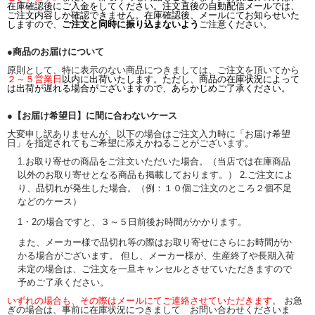
在庫確認後にご入金をしてください。注文直後の自動配信メールでは、
ご注文内容しか確認できません。在庫確認後、メールにてお知らせいた
しますので、
ご注文と同時に振り込まないよう
ご注意ください。
●商品のお届けについて
原則として、特に表示のない商品につきましては、ご注文を頂いてから
２～５営業日
以内に出荷いたします。ただし、商品の在庫状況によって
は出荷が遅れる場合がございますので、あらかじめご了承ください。
●【お届け希望日】に間に合わないケース
大変申し訳ありませんが、以下の場合はご注文入力時に「お届け希望
日」を指定されてもご希望に添えかねることがございます。
1.お取り寄せの商品をご注文いただいた場合。（当店では在庫商品
以外のお取り寄せとなる商品も掲載しております。） 2.ご注文によ
り、品切れが発生した場合。（例：１０個ご注文のところ２個不足
などのケース）
1・2の場合ですと、３～５日前後お時間がかかります。
また、メーカー様で品切れ等の際はお取り寄せにさらにお時間がか
かる場合がございます。 但し、メーカー様が、生産終了や長期入荷
未定の場合は、ご注文を一旦キャンセルとさせていただきますので
予めご了承ください。
いずれの場合も、その際はメールにてご連絡させていただきます。
お急
ぎの場合は、事前に在庫状況につきまして お問い合わせくださいま