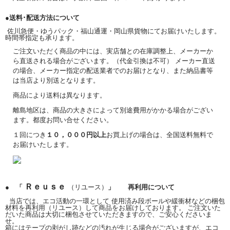
●送料･配送方法について
佐川急便・ゆうパック・福山通運・岡山県貨物にてお届けいたします。
時間帯指定も承ります。
ご注文いただく商品の中には、実店舗との在庫調整上、メーカーか
ら直送される場合がございます。（代金引換は不可） メーカー直送
の場合、メーカー指定の配送業者でのお届けとなり、また納品書等
は当店より別送となります。
商品により送料は異なります。
離島地区は、商品の大きさによって別途費用がかかる場合がござい
ます。都度お問い合せください。
１回につき
１０，０００円以上
お買上げの場合は、全国送料無料で
お届けいたします。
Ｒｅｕｓｅ
● 「
（リユース）
」 再利用について
当店では、エコ活動の一環として 使用済み段ボールや緩衝材などの梱包
材料を再利用（リユース）して商品をお届けしております。 ご注文いた
だいた商品は大切に梱包させていただきますので、ご安心くださいま
せ。
箱にはテープの剥がし跡などの汚れが生じる場合がございますが、エコ