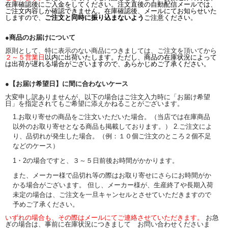
在庫確認後にご入金をしてください。注文直後の自動配信メールでは、
ご注文内容しか確認できません。在庫確認後、メールにてお知らせいた
しますので、
ご注文と同時に振り込まないよう
ご注意ください。
●商品のお届けについて
原則として、特に表示のない商品につきましては、ご注文を頂いてから
２～５営業日
以内に出荷いたします。ただし、商品の在庫状況によって
は出荷が遅れる場合がございますので、あらかじめご了承ください。
●【お届け希望日】に間に合わないケース
大変申し訳ありませんが、以下の場合はご注文入力時に「お届け希望
日」を指定されてもご希望に添えかねることがございます。
1.お取り寄せの商品をご注文いただいた場合。（当店では在庫商品
以外のお取り寄せとなる商品も掲載しております。） 2.ご注文によ
り、品切れが発生した場合。（例：１０個ご注文のところ２個不足
などのケース）
1・2の場合ですと、３～５日前後お時間がかかります。
また、メーカー様で品切れ等の際はお取り寄せにさらにお時間がか
かる場合がございます。 但し、メーカー様が、生産終了や長期入荷
未定の場合は、ご注文を一旦キャンセルとさせていただきますので
予めご了承ください。
いずれの場合も、その際はメールにてご連絡させていただきます。
お急
ぎの場合は、事前に在庫状況につきまして お問い合わせくださいま