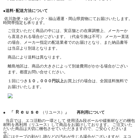
●送料･配送方法について
佐川急便・ゆうパック・福山通運・岡山県貨物にてお届けいたします。
時間帯指定も承ります。
ご注文いただく商品の中には、実店舗との在庫調整上、メーカーか
ら直送される場合がございます。（代金引換は不可） メーカー直送
の場合、メーカー指定の配送業者でのお届けとなり、また納品書等
は当店より別送となります。
商品により送料は異なります。
離島地区は、商品の大きさによって別途費用がかかる場合がござい
ます。都度お問い合せください。
１回につき
１０，０００円以上
お買上げの場合は、全国送料無料で
お届けいたします。
Ｒｅｕｓｅ
● 「
（リユース）
」 再利用について
当店では、エコ活動の一環として 使用済み段ボールや緩衝材などの梱包
材料を再利用（リユース）して商品をお届けしております。 ご注文いた
だいた商品は大切に梱包させていただきますので、ご安心くださいま
せ。
箱にはテープの剥がし跡などの汚れが生じる場合がございますが、エコ