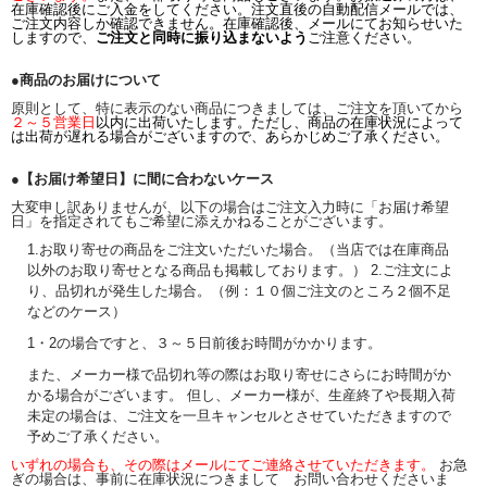
在庫確認後にご入金をしてください。注文直後の自動配信メールでは、
ご注文内容しか確認できません。在庫確認後、メールにてお知らせいた
しますので、
ご注文と同時に振り込まないよう
ご注意ください。
●商品のお届けについて
原則として、特に表示のない商品につきましては、ご注文を頂いてから
２～５営業日
以内に出荷いたします。ただし、商品の在庫状況によって
は出荷が遅れる場合がございますので、あらかじめご了承ください。
●【お届け希望日】に間に合わないケース
大変申し訳ありませんが、以下の場合はご注文入力時に「お届け希望
日」を指定されてもご希望に添えかねることがございます。
1.お取り寄せの商品をご注文いただいた場合。（当店では在庫商品
以外のお取り寄せとなる商品も掲載しております。） 2.ご注文によ
り、品切れが発生した場合。（例：１０個ご注文のところ２個不足
などのケース）
1・2の場合ですと、３～５日前後お時間がかかります。
また、メーカー様で品切れ等の際はお取り寄せにさらにお時間がか
かる場合がございます。 但し、メーカー様が、生産終了や長期入荷
未定の場合は、ご注文を一旦キャンセルとさせていただきますので
予めご了承ください。
いずれの場合も、その際はメールにてご連絡させていただきます。
お急
ぎの場合は、事前に在庫状況につきまして お問い合わせくださいま