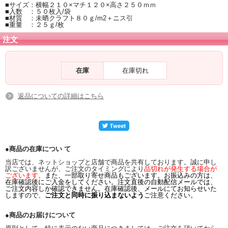
■サイズ：横幅２１０×マチ１２０×高さ２５０ｍｍ
■入数 ：５０枚入/袋
■材質 ：未晒クラフト８０ｇ/m2＋ニス引
■重量 ：２５ｇ/枚
注文
在庫
在庫切れ
返品についての詳細はこちら
●商品の在庫につい て
当店では、ネットショップと店舗で商品を共有しております。誠に申し
訳ございませんが、ご注文のタイミングにより
品切れが発生する場合が
ございます。
また、一部取り寄せ商品もございます。お振込みの方は、
在庫確認後にご入金をしてください。注文直後の自動配信メールでは、
ご注文内容しか確認できません。在庫確認後、メールにてお知らせいた
しますので、
ご注文と同時に振り込まないよう
ご注意ください。
●商品のお届けについて