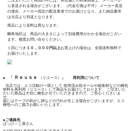
ご注文いただく商品の中には、実店舗との在庫調整上、メーカーか
ら直送される場合がございます。（代金引換は不可） メーカー直送
の場合、メーカー指定の配送業者でのお届けとなり、また納品書等
は当店より別送となります。
商品により送料は異なります。
離島地区は、商品の大きさによって別途費用がかかる場合がござい
ます。都度お問い合せください。
１回につき
１０，０００円以上
お買上げの場合は、全国送料無料で
お届けいたします。
Ｒｅｕｓｅ
● 「
（リユース）
」 再利用について
当店では、エコ活動の一環として 使用済み段ボールや緩衝材などの梱包
材料を再利用（リユース）して商品をお届けしております。 ご注文いた
だいた商品は大切に梱包させていただきますので、ご安心くださいま
せ。
箱にはテープの剥がし跡などの汚れが生じる場合がございますが、エコ
梱包へのご協力お願いいたします。
●ご連絡先
ぱっけ～じ屋さん