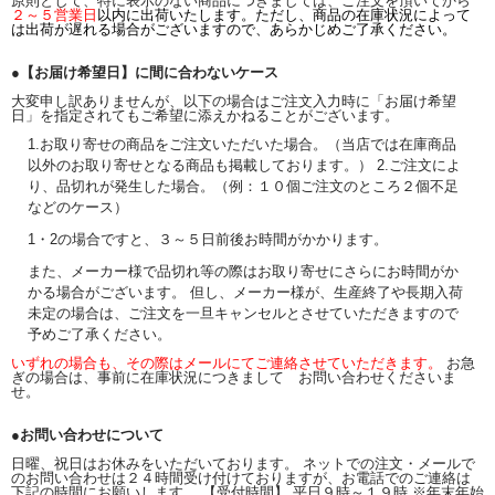
原則として、特に表示のない商品につきましては、ご注文を頂いてから
２～５営業日
以内に出荷いたします。ただし、商品の在庫状況によって
は出荷が遅れる場合がございますので、あらかじめご了承ください。
●【お届け希望日】に間に合わないケース
大変申し訳ありませんが、以下の場合はご注文入力時に「お届け希望
日」を指定されてもご希望に添えかねることがございます。
1.お取り寄せの商品をご注文いただいた場合。（当店では在庫商品
以外のお取り寄せとなる商品も掲載しております。） 2.ご注文によ
り、品切れが発生した場合。（例：１０個ご注文のところ２個不足
などのケース）
1・2の場合ですと、３～５日前後お時間がかかります。
また、メーカー様で品切れ等の際はお取り寄せにさらにお時間がか
かる場合がございます。 但し、メーカー様が、生産終了や長期入荷
未定の場合は、ご注文を一旦キャンセルとさせていただきますので
予めご了承ください。
いずれの場合も、その際はメールにてご連絡させていただきます。
お急
ぎの場合は、事前に在庫状況につきまして お問い合わせくださいま
せ。
●お問い合わせについて
日曜、祝日はお休みをいただいております。 ネットでの注文・メールで
のお問い合わせは２４時間受け付けておりますが、お電話でのご連絡は
下記の時間にお願いします。 【受付時間】 平日９時～１９時 ※年末年始