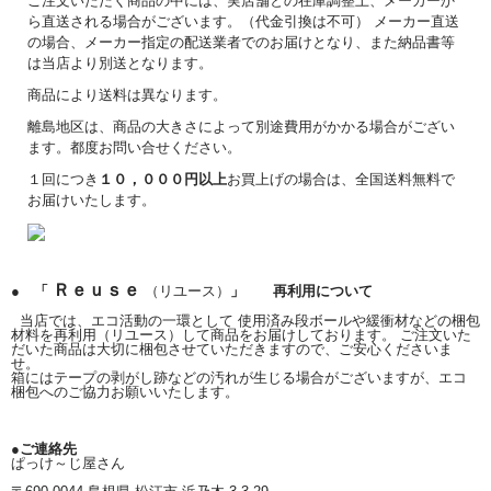
ご注文いただく商品の中には、実店舗との在庫調整上、メーカーか
ら直送される場合がございます。（代金引換は不可） メーカー直送
の場合、メーカー指定の配送業者でのお届けとなり、また納品書等
は当店より別送となります。
商品により送料は異なります。
離島地区は、商品の大きさによって別途費用がかかる場合がござい
ます。都度お問い合せください。
１回につき
１０，０００円以上
お買上げの場合は、全国送料無料で
お届けいたします。
Ｒｅｕｓｅ
● 「
（リユース）
」 再利用について
当店では、エコ活動の一環として 使用済み段ボールや緩衝材などの梱包
材料を再利用（リユース）して商品をお届けしております。 ご注文いた
だいた商品は大切に梱包させていただきますので、ご安心くださいま
せ。
箱にはテープの剥がし跡などの汚れが生じる場合がございますが、エコ
梱包へのご協力お願いいたします。
●ご連絡先
ぱっけ～じ屋さん