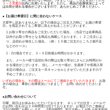
原則として、特に表示のない商品につきましては、ご注文を頂いてから
２～５営業日
以内に出荷いたします。ただし、商品の在庫状況によって
は出荷が遅れる場合がございますので、あらかじめご了承ください。
●【お届け希望日】に間に合わないケース
大変申し訳ありませんが、以下の場合はご注文入力時に「お届け希望
日」を指定されてもご希望に添えかねることがございます。
1.お取り寄せの商品をご注文いただいた場合。（当店では在庫商品
以外のお取り寄せとなる商品も掲載しております。） 2.ご注文によ
り、品切れが発生した場合。（例：１０個ご注文のところ２個不足
などのケース）
1・2の場合ですと、３～５日前後お時間がかかります。
また、メーカー様で品切れ等の際はお取り寄せにさらにお時間がか
かる場合がございます。 但し、メーカー様が、生産終了や長期入荷
未定の場合は、ご注文を一旦キャンセルとさせていただきますので
予めご了承ください。
いずれの場合も、その際はメールにてご連絡させていただきます。
お急
ぎの場合は、事前に在庫状況につきまして お問い合わせくださいま
せ。
●お問い合わせについて
日曜、祝日はお休みをいただいております。 ネットでの注文・メールで
のお問い合わせは２４時間受け付けておりますが、お電話でのご連絡は
下記の時間にお願いします。 【受付時間】 平日９時～１９時 ※年末年始