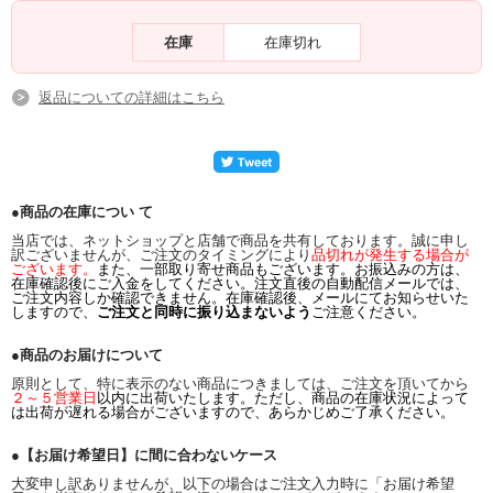
在庫
在庫切れ
返品についての詳細はこちら
●商品の在庫につい て
当店では、ネットショップと店舗で商品を共有しております。誠に申し
訳ございませんが、ご注文のタイミングにより
品切れが発生する場合が
ございます。
また、一部取り寄せ商品もございます。お振込みの方は、
在庫確認後にご入金をしてください。注文直後の自動配信メールでは、
ご注文内容しか確認できません。在庫確認後、メールにてお知らせいた
しますので、
ご注文と同時に振り込まないよう
ご注意ください。
●商品のお届けについて
原則として、特に表示のない商品につきましては、ご注文を頂いてから
２～５営業日
以内に出荷いたします。ただし、商品の在庫状況によって
は出荷が遅れる場合がございますので、あらかじめご了承ください。
●【お届け希望日】に間に合わないケース
大変申し訳ありませんが、以下の場合はご注文入力時に「お届け希望