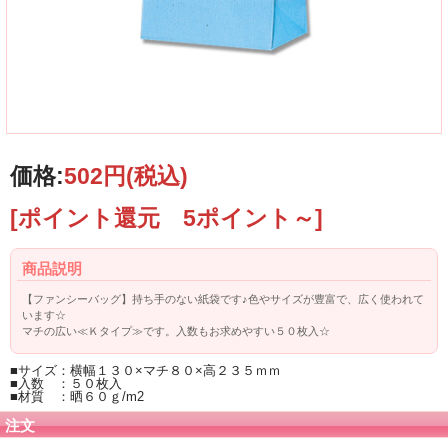
価格:
502円
(税込)
[ポイント還元 5ポイント～]
商品説明
【ファンシーバッグ】持ち手のない紙袋です♪色やサイズが豊富で、広く使われて
います☆
マチの広い≪Ｋタイプ≫です。入数もお求めやすい５０枚入☆
■サイズ：横幅１３０×マチ８０×高２３５ｍｍ
■入数 ：５０枚入
■材質 ：晒６０ｇ/m2
注文