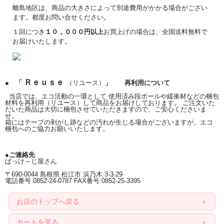
離島地区は、商品の大きさによって別途費用がかかる場合がござい
ます。都度お問い合せください。
１回につき
１０，０００円以上
お買上げの場合は、全国送料無料で
お届けいたします。
Ｒｅｕｓｅ
● 「
（リユース）
」 再利用について
当店では、エコ活動の一環として 使用済み段ボールや緩衝材などの梱包
材料を再利用（リユース）して商品をお届けしております。 ご注文いた
だいた商品は大切に梱包させていただきますので、ご安心くださいま
せ。
箱にはテープの剥がし跡などの汚れが生じる場合がございますが、エコ
梱包へのご協力お願いいたします。
●ご連絡先
ぱっけ～じ屋さん
〒690-0044 島根県 松江市 浜乃木 3-3-29
電話番号 0852-24-0787 FAX番号 0852-25-3395
お店のトップへ戻る
カートを見る