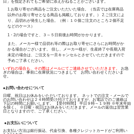
日」を指定されてもご希望に添えかねることがございます。
1.お取り寄せの商品をご注文いただいた場合。（当店では在庫商品
以外のお取り寄せとなる商品も掲載しております。） 2.ご注文によ
り、品切れが発生した場合。（例：１０個ご注文のところ２個不足
などのケース）
1・2の場合ですと、３～５日前後お時間がかかります。
また、メーカー様で品切れ等の際はお取り寄せにさらにお時間がか
かる場合がございます。 但し、メーカー様が、生産終了や長期入荷
未定の場合は、ご注文を一旦キャンセルとさせていただきますので
予めご了承ください。
いずれの場合も、その際はメールにてご連絡させていただきます。
お急
ぎの場合は、事前に在庫状況につきまして お問い合わせくださいま
せ。
●お問い合わせについて
日曜、祝日はお休みをいただいております。 ネットでの注文・メールで
のお問い合わせは２４時間受け付けておりますが、お電話でのご連絡は
下記の時間にお願いします。 【受付時間】 平日９時～１９時 ※年末年始
を除く。 ※日曜・祝日はお休みをいただきます。メールの返信は翌営業
日となりますので、ご了承ください。
●お支払いについて
お支払い方法は銀行振込、代金引換、各種クレジットカードがご利用い