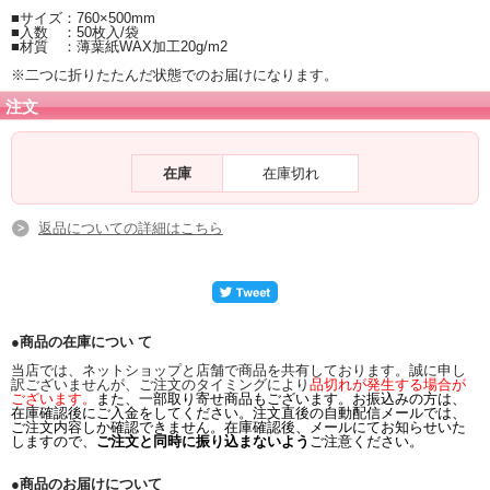
■サイズ：760×500mm
■入数 ：50枚入/袋
■材質 ：薄葉紙WAX加工20g/m2
※二つに折りたたんだ状態でのお届けになります。
注文
在庫
在庫切れ
返品についての詳細はこちら
●商品の在庫につい て
当店では、ネットショップと店舗で商品を共有しております。誠に申し
訳ございませんが、ご注文のタイミングにより
品切れが発生する場合が
ございます。
また、一部取り寄せ商品もございます。お振込みの方は、
在庫確認後にご入金をしてください。注文直後の自動配信メールでは、
ご注文内容しか確認できません。在庫確認後、メールにてお知らせいた
しますので、
ご注文と同時に振り込まないよう
ご注意ください。
●商品のお届けについて