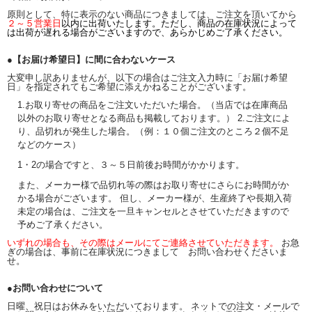
原則として、特に表示のない商品につきましては、ご注文を頂いてから
２～５営業日
以内に出荷いたします。ただし、商品の在庫状況によって
は出荷が遅れる場合がございますので、あらかじめご了承ください。
●【お届け希望日】に間に合わないケース
大変申し訳ありませんが、以下の場合はご注文入力時に「お届け希望
日」を指定されてもご希望に添えかねることがございます。
1.お取り寄せの商品をご注文いただいた場合。（当店では在庫商品
以外のお取り寄せとなる商品も掲載しております。） 2.ご注文によ
り、品切れが発生した場合。（例：１０個ご注文のところ２個不足
などのケース）
1・2の場合ですと、３～５日前後お時間がかかります。
また、メーカー様で品切れ等の際はお取り寄せにさらにお時間がか
かる場合がございます。 但し、メーカー様が、生産終了や長期入荷
未定の場合は、ご注文を一旦キャンセルとさせていただきますので
予めご了承ください。
いずれの場合も、その際はメールにてご連絡させていただきます。
お急
ぎの場合は、事前に在庫状況につきまして お問い合わせくださいま
せ。
●お問い合わせについて
日曜、祝日はお休みをいただいております。 ネットでの注文・メールで