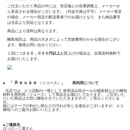
ご注文いただく商品の中には、実店舗との在庫調整上、メーカーか
ら直送される場合がございます。（代金引換は不可） メーカー直送
の場合、メーカー指定の配送業者でのお届けとなり、また納品書等
は当店より別送となります。
商品により送料は異なります。
離島地区は、商品の大きさによって別途費用がかかる場合がござい
ます。都度お問い合せください。
１回につき
１０，０００円以上
お買上げの場合は、全国送料無料で
お届けいたします。
Ｒｅｕｓｅ
● 「
（リユース）
」 再利用について
当店では、エコ活動の一環として 使用済み段ボールや緩衝材などの梱包
材料を再利用（リユース）して商品をお届けしております。 ご注文いた
だいた商品は大切に梱包させていただきますので、ご安心くださいま
せ。
箱にはテープの剥がし跡などの汚れが生じる場合がございますが、エコ
梱包へのご協力お願いいたします。
●ご連絡先
ぱっけ～じ屋さん