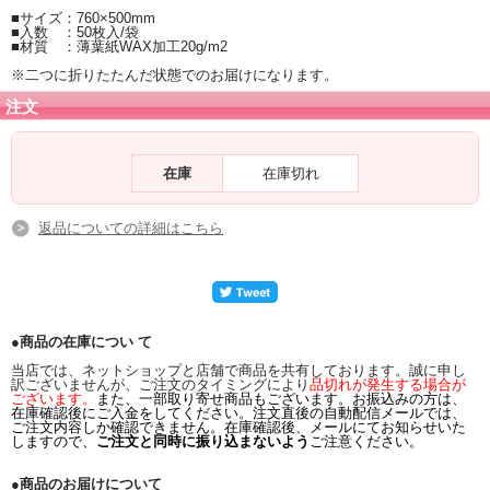
■サイズ：760×500mm
■入数 ：50枚入/袋
■材質 ：薄葉紙WAX加工20g/m2
※二つに折りたたんだ状態でのお届けになります。
注文
在庫
在庫切れ
返品についての詳細はこちら
●商品の在庫につい て
当店では、ネットショップと店舗で商品を共有しております。誠に申し
訳ございませんが、ご注文のタイミングにより
品切れが発生する場合が
ございます。
また、一部取り寄せ商品もございます。お振込みの方は、
在庫確認後にご入金をしてください。注文直後の自動配信メールでは、
ご注文内容しか確認できません。在庫確認後、メールにてお知らせいた
しますので、
ご注文と同時に振り込まないよう
ご注意ください。
●商品のお届けについて