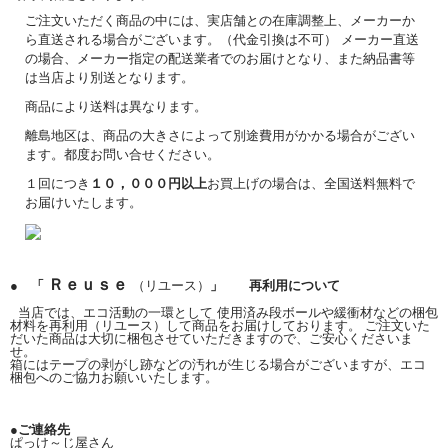
ご注文いただく商品の中には、実店舗との在庫調整上、メーカーか
ら直送される場合がございます。（代金引換は不可） メーカー直送
の場合、メーカー指定の配送業者でのお届けとなり、また納品書等
は当店より別送となります。
商品により送料は異なります。
離島地区は、商品の大きさによって別途費用がかかる場合がござい
ます。都度お問い合せください。
１回につき
１０，０００円以上
お買上げの場合は、全国送料無料で
お届けいたします。
Ｒｅｕｓｅ
● 「
（リユース）
」 再利用について
当店では、エコ活動の一環として 使用済み段ボールや緩衝材などの梱包
材料を再利用（リユース）して商品をお届けしております。 ご注文いた
だいた商品は大切に梱包させていただきますので、ご安心くださいま
せ。
箱にはテープの剥がし跡などの汚れが生じる場合がございますが、エコ
梱包へのご協力お願いいたします。
●ご連絡先
ぱっけ～じ屋さん