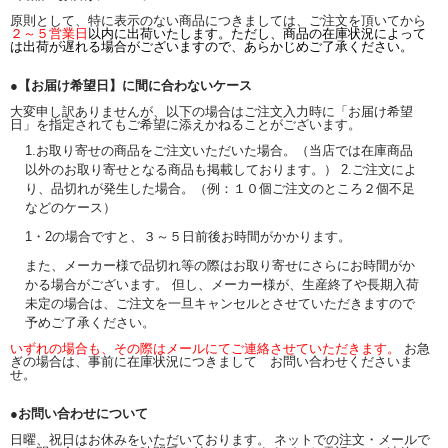
原則として、特に表示のない商品につきましては、ご注文を頂いてから
２～５営業日
以内に出荷いたします。ただし、商品の在庫状況によって
は出荷が遅れる場合がございますので、あらかじめご了承ください。
●【お届け希望日】に間に合わないケース
大変申し訳ありませんが、以下の場合はご注文入力時に「お届け希望
日」を指定されてもご希望に添えかねることがございます。
1.お取り寄せの商品をご注文いただいた場合。（当店では在庫商品
以外のお取り寄せとなる商品も掲載しております。） 2.ご注文によ
り、品切れが発生した場合。（例：１０個ご注文のところ２個不足
などのケース）
1・2の場合ですと、３～５日前後お時間がかかります。
また、メーカー様で品切れ等の際はお取り寄せにさらにお時間がか
かる場合がございます。 但し、メーカー様が、生産終了や長期入荷
未定の場合は、ご注文を一旦キャンセルとさせていただきますので
予めご了承ください。
いずれの場合も、その際はメールにてご連絡させていただきます。
お急
ぎの場合は、事前に在庫状況につきまして お問い合わせくださいま
せ。
●お問い合わせについて
日曜、祝日はお休みをいただいております。 ネットでの注文・メールで