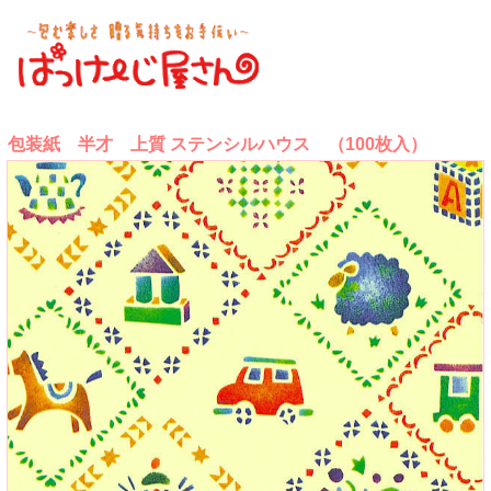
包装紙 半才 上質 ステンシルハウス （100枚入）