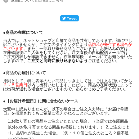
返品についての詳細はこちら
●商品の在庫につい て
当店では、ネットショップと店舗で商品を共有しております。誠に申し
訳ございませんが、ご注文のタイミングにより
品切れが発生する場合が
ございます。
また、一部取り寄せ商品もございます。お振込みの方は、
在庫確認後にご入金をしてください。注文直後の自動配信メールでは、
ご注文内容しか確認できません。在庫確認後、メールにてお知らせいた
しますので、
ご注文と同時に振り込まないよう
ご注意ください。
●商品のお届けについて
原則として、特に表示のない商品につきましては、ご注文を頂いてから
２～５営業日
以内に出荷いたします。ただし、商品の在庫状況によって
は出荷が遅れる場合がございますので、あらかじめご了承ください。
●【お届け希望日】に間に合わないケース
大変申し訳ありませんが、以下の場合はご注文入力時に「お届け希望
日」を指定されてもご希望に添えかねることがございます。
1.お取り寄せの商品をご注文いただいた場合。（当店では在庫商品
以外のお取り寄せとなる商品も掲載しております。） 2.ご注文によ
り、品切れが発生した場合。（例：１０個ご注文のところ２個不足
などのケース）