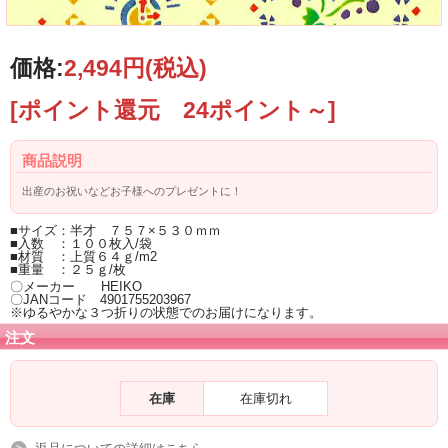
価格:
2,494円
(税込)
[ポイント還元 24ポイント～]
商品説明
出産のお祝いなどお子様へのプレゼントに！
■サイズ：半才 ７５７×５３０ｍｍ
■入数 ：１００枚入/袋
■材質 ：上質６４ｇ/m2
■重量 ：２５ｇ/枚
〇メーカー HEIKO
〇JANコード 4901755203967
※ゆるやかな３つ折りの状態でのお届けになります。
注文
在庫
在庫切れ