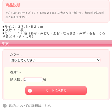
商品説明
<ダイヨ>４切サイズ（３７.５×５２ｃｍ）の大きな折り紙です。切り絵や貼り絵
などにおすすめ！！
■サイズ：３７.５×５２ｃｍ
■ 入数 ： １枚
■カラー：１０色（あか・みどり・あお・むらさき・みず・もも・くろ・
きみどり・き・しろ）
注文
カラー：
在庫:
－
購入数：
枚
返品についての詳細はこちら