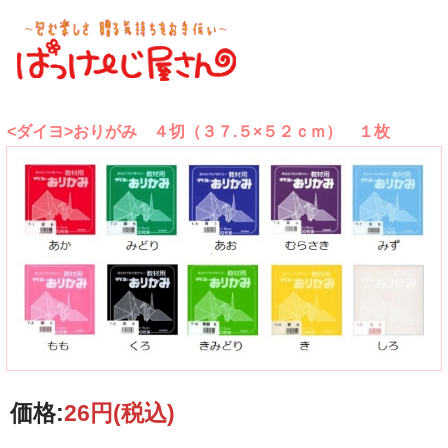
<ダイヨ>おりがみ ４切（３７.５×５２ｃｍ） １枚
価格:
26円
(税込)