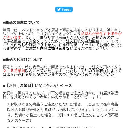
●商品の在庫につい て
当店では、ネットショップと店舗で商品を共有しております。誠に申し
訳ございませんが、ご注文のタイミングにより
品切れが発生する場合が
ございます。
また、一部取り寄せ商品もございます。お振込みの方は、
在庫確認後にご入金をしてください。注文直後の自動配信メールでは、
ご注文内容しか確認できません。在庫確認後、メールにてお知らせいた
しますので、
ご注文と同時に振り込まないよう
ご注意ください。
●商品のお届けについて
原則として、特に表示のない商品につきましては、ご注文を頂いてから
２～５営業日
以内に出荷いたします。ただし、商品の在庫状況によって
は出荷が遅れる場合がございますので、あらかじめご了承ください。
●【お届け希望日】に間に合わないケース
大変申し訳ありませんが、以下の場合はご注文入力時に「お届け希望
日」を指定されてもご希望に添えかねることがございます。
1.お取り寄せの商品をご注文いただいた場合。（当店では在庫商品
以外のお取り寄せとなる商品も掲載しております。） 2.ご注文によ
り、品切れが発生した場合。（例：１０個ご注文のところ２個不足
などのケース）