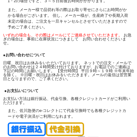
1・2の場合ですと、３～５日前後お時間がかかります。
また、メーカー様で品切れ等の際はお取り寄せにさらにお時間がか
かる場合がございます。 但し、メーカー様が、生産終了や長期入荷
未定の場合は、ご注文を一旦キャンセルとさせていただきますので
予めご了承ください。
いずれの場合も、その際はメールにてご連絡させていただきます。
お急
ぎの場合は、事前に在庫状況につきまして お問い合わせくださいま
せ。
●お問い合わせについて
日曜、祝日はお休みをいただいております。 ネットでの注文・メールで
のお問い合わせは２４時間受け付けておりますが、お電話でのご連絡は
下記の時間にお願いします。 【受付時間】 平日９時～１９時 ※年末年始
を除く。 ※日曜・祝日はお休みをいただきます。メールの返信は翌営業
日となりますので、ご了承ください。
●お支払いについて
お支払い方法は銀行振込、代金引換、各種クレジットカードがご利用い
ただけます。
また、佐川急便のe-コレクトにて代金引換時でも各種クレジットカ
ードや電子決済がご利用になれます。