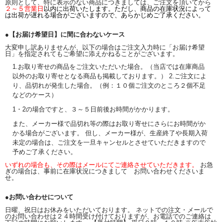
原則として、特に表示のない商品につきましては、ご注文を頂いてから
２～５営業日
以内に出荷いたします。ただし、商品の在庫状況によって
は出荷が遅れる場合がございますので、あらかじめご了承ください。
●【お届け希望日】に間に合わないケース
大変申し訳ありませんが、以下の場合はご注文入力時に「お届け希望
日」を指定されてもご希望に添えかねることがございます。
1.お取り寄せの商品をご注文いただいた場合。（当店では在庫商品
以外のお取り寄せとなる商品も掲載しております。） 2.ご注文によ
り、品切れが発生した場合。（例：１０個ご注文のところ２個不足
などのケース）
1・2の場合ですと、３～５日前後お時間がかかります。
また、メーカー様で品切れ等の際はお取り寄せにさらにお時間がか
かる場合がございます。 但し、メーカー様が、生産終了や長期入荷
未定の場合は、ご注文を一旦キャンセルとさせていただきますので
予めご了承ください。
いずれの場合も、その際はメールにてご連絡させていただきます。
お急
ぎの場合は、事前に在庫状況につきまして お問い合わせくださいま
せ。
●お問い合わせについて
日曜、祝日はお休みをいただいております。 ネットでの注文・メールで
のお問い合わせは２４時間受け付けておりますが、お電話でのご連絡は