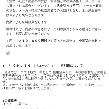
ご注文いただく商品の中には、実店舗との在庫調整上、メーカーか
ら直送される場合がございます。（代金引換は不可） メーカー直送
の場合、メーカー指定の配送業者でのお届けとなり、また納品書等
は当店より別送となります。
商品により送料は異なります。
離島地区は、商品の大きさによって別途費用がかかる場合がござい
ます。都度お問い合せください。
１回につき
１０，０００円以上
お買上げの場合は、全国送料無料で
お届けいたします。
Ｒｅｕｓｅ
● 「
（リユース）
」 再利用について
当店では、エコ活動の一環として 使用済み段ボールや緩衝材などの梱包
材料を再利用（リユース）して商品をお届けしております。 ご注文いた
だいた商品は大切に梱包させていただきますので、ご安心くださいま
せ。
箱にはテープの剥がし跡などの汚れが生じる場合がございますが、エコ
梱包へのご協力お願いいたします。
●ご連絡先
ぱっけ～じ屋さん