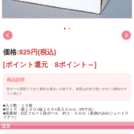
価格:
825円
(税込)
[ポイント還元 8ポイント～]
商品説明
段ボール原紙でできた素朴な風合いの箱です。表面は白色で使いやすい♪梱包やギ
フト用に!!
■入り数：１０枚
■サイズ：横１００×縦１００×高５０ｍｍ（内寸法）
■紙素材：白Eフルート段ボール 約１．５ｍｍ（表側のみ白ジュートラ
イナー）
注文