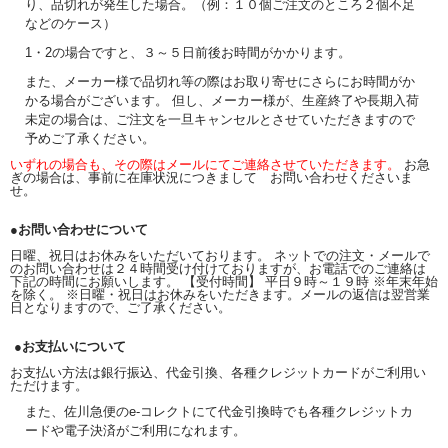
り、品切れが発生した場合。（例：１０個ご注文のところ２個不足
などのケース）
1・2の場合ですと、３～５日前後お時間がかかります。
また、メーカー様で品切れ等の際はお取り寄せにさらにお時間がか
かる場合がございます。 但し、メーカー様が、生産終了や長期入荷
未定の場合は、ご注文を一旦キャンセルとさせていただきますので
予めご了承ください。
いずれの場合も、その際はメールにてご連絡させていただきます。
お急
ぎの場合は、事前に在庫状況につきまして お問い合わせくださいま
せ。
●お問い合わせについて
日曜、祝日はお休みをいただいております。 ネットでの注文・メールで
のお問い合わせは２４時間受け付けておりますが、お電話でのご連絡は
下記の時間にお願いします。 【受付時間】 平日９時～１９時 ※年末年始
を除く。 ※日曜・祝日はお休みをいただきます。メールの返信は翌営業
日となりますので、ご了承ください。
●お支払いについて
お支払い方法は銀行振込、代金引換、各種クレジットカードがご利用い
ただけます。
また、佐川急便のe-コレクトにて代金引換時でも各種クレジットカ
ードや電子決済がご利用になれます。