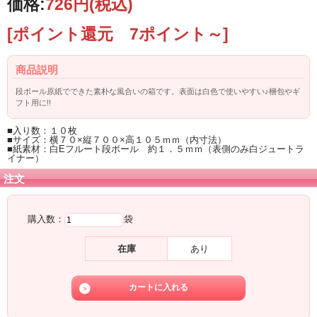
価格:
726円
(税込)
[ポイント還元 7ポイント～]
商品説明
段ボール原紙でできた素朴な風合いの箱です。表面は白色で使いやすい♪梱包やギ
フト用に!!
■入り数：１０枚
■サイズ：横７０×縦７００×高１０５ｍｍ（内寸法）
■紙素材：白Eフルート段ボール 約１．５ｍｍ（表側のみ白ジュートラ
イナー）
注文
購入数：
袋
在庫
あり