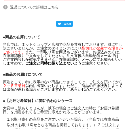
返品についての詳細はこちら
●商品の在庫につい て
当店では、ネットショップと店舗で商品を共有しております。誠に申し
訳ございませんが、ご注文のタイミングにより
品切れが発生する場合が
ございます。
また、一部取り寄せ商品もございます。お振込みの方は、
在庫確認後にご入金をしてください。注文直後の自動配信メールでは、
ご注文内容しか確認できません。在庫確認後、メールにてお知らせいた
しますので、
ご注文と同時に振り込まないよう
ご注意ください。
●商品のお届けについて
原則として、特に表示のない商品につきましては、ご注文を頂いてから
２～５営業日
以内に出荷いたします。ただし、商品の在庫状況によって
は出荷が遅れる場合がございますので、あらかじめご了承ください。
●【お届け希望日】に間に合わないケース
大変申し訳ありませんが、以下の場合はご注文入力時に「お届け希望
日」を指定されてもご希望に添えかねることがございます。
1.お取り寄せの商品をご注文いただいた場合。（当店では在庫商品
以外のお取り寄せとなる商品も掲載しております。） 2.ご注文によ